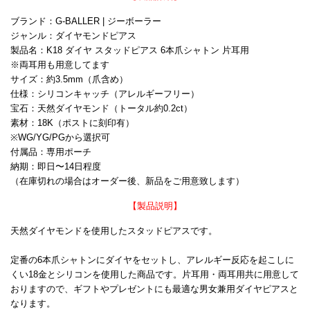
ブランド：G-BALLER | ジーボーラー
ジャンル：ダイヤモンドピアス
製品名：K18 ダイヤ スタッドピアス 6本爪シャトン 片耳用
※両耳用も用意してます
サイズ：約3.5mm（爪含め）
仕様：シリコンキャッチ（アレルギーフリー）
宝石：天然ダイヤモンド（トータル約0.2ct）
素材：18K（ポストに刻印有）
※WG/YG/PGから選択可
付属品：専用ポーチ
納期：即日〜14日程度
（在庫切れの場合はオーダー後、新品をご用意致します）
【製品説明】
天然ダイヤモンドを使用したスタッドピアスです。
定番の6本爪シャトンにダイヤをセットし、アレルギー反応を起こしに
くい18金とシリコンを使用した商品です。片耳用・両耳用共に用意して
おりますので、ギフトやプレゼントにも最適な男女兼用ダイヤピアスと
なります。