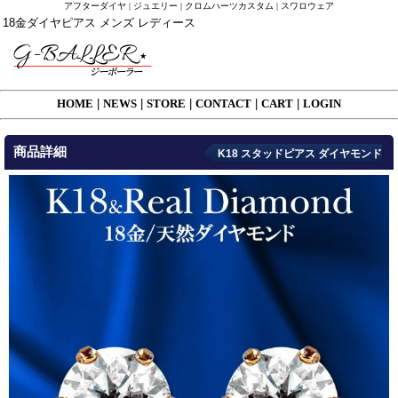
アフターダイヤ | ジュエリー | クロムハーツカスタム | スワロウェア
18金ダイヤピアス メンズ レディース
HOME
|
NEWS
|
STORE
|
CONTACT
|
CART
|
LOGIN
商品詳細
K18 スタッドピアス ダイヤモンド