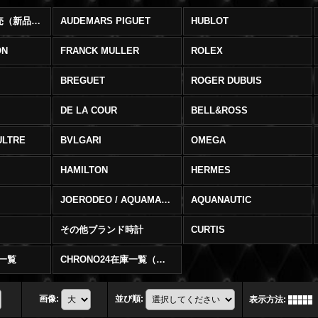
ブランド時計販売（新品・中古） (全商品)
AUDEMARS PIGUET
HUBLOT
ON
FRANCK MULLER
ROLEX
BREGUET
ROGER DUBUIS
DE LA COUR
BELL&ROSS
ULTRE
BVLGARI
OMEGA
HAMILTON
HERMES
JOERODEO / AQUAMASTER
AQUANAUTIC
その他ブランド時計
CURTIS
庫一覧
CHRONO24在庫一覧（在庫切）
画像
:
並び順
:
表示方法
: