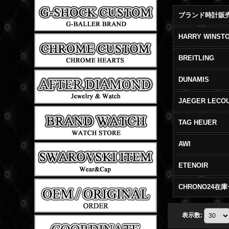
HARRY WINST
BREITLING
DUNAMIS
JAEGER LECO
TAG HEUER
AWI
ETENOIR
CHRONO24在
表示数
: