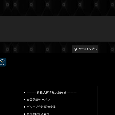
ページトップへ
====== 新着/入荷情報/お知らせ ======
会員登録/クーポン
グループ会社|関連企業
特定商取引法表示