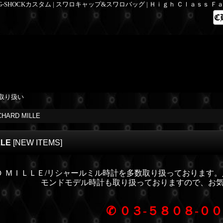
 G-SHOCKカスタム | スワロキャップ&スワロバッグ | Ｈｉｇｈ Ｃｌａｓｓ 
取り扱い
CHARD MILLE
LLE
[
NEW ITEMS
]
Ｄ ＭＩＬＬＥ/リシャールミル時計を多数取り扱っております
モンドモデル時計も取り扱っておりますので、お
✆
０３-５８０８-０