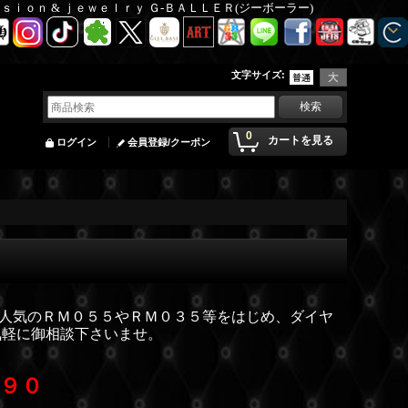
Ｆａｓｉｏｎ & ｊｅｗｅｌｒｙ Ｇ-ＢＡＬＬＥＲ(ジーボーラー)
文字サイズ
:
0
カートを見る
ログイン
会員登録/クーポン
。人気のＲＭ０５５やＲＭ０３５等をはじめ、ダイヤ
気軽に御相談下さいませ。
０９０