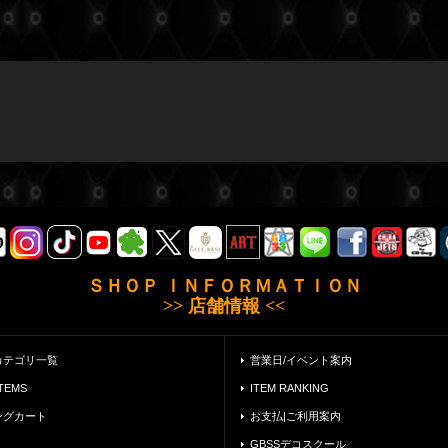
ＳＨＯＰ ＩＮＦＯＲＭＡＴＩＯＮ
>> 店舗情報 <<
カテゴリ一覧
営業日/イベント案内
ITEMS
ITEM RANKING
ングカート
お支払|ご利用案内
GBSSデコスクール