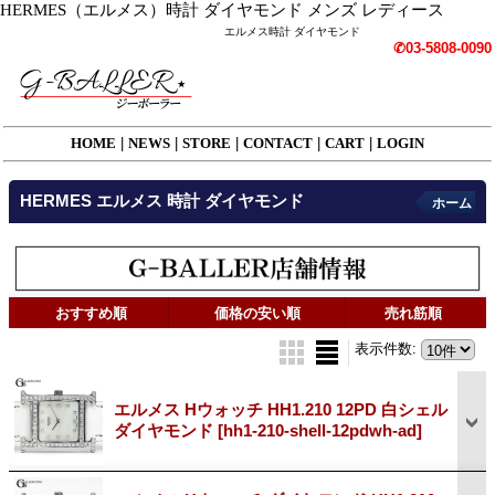
HERMES（エルメス）時計 ダイヤモンド メンズ レディース
エルメス時計 ダイヤモンド
✆03-5808-0090
HOME
|
NEWS
|
STORE
|
CONTACT
|
CART
|
LOGIN
HERMES エルメス 時計 ダイヤモンド
ホーム
おすすめ順
価格の安い順
売れ筋順
表示件数
:
エルメス Hウォッチ HH1.210 12PD 白シェル
ダイヤモンド
[hh1-210-shell-12pdwh-ad]