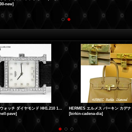
100-new
]
エルメス Hウォッチ ダイヤモンド HH1.210 12PD 白シェル HERMES時計
hell-pave
]
[
birkin-cadena-dia
]