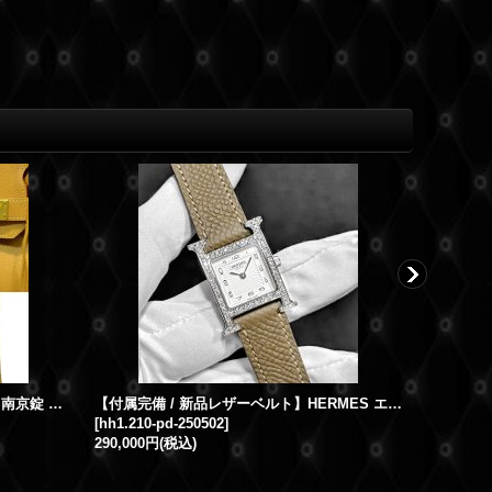
HERMES エルメス バーキン カデナ 南京錠 ダイヤモンド
【付属完備 / 新品レザーベルト】HERMES エルメス Hウォッチ HH1.210 白文字盤 グレージュ レザーストラップ | 250502
Hウォッチ 
[
hh1.210-pd-250502
]
[
h-watch-
290,000円
(税込)