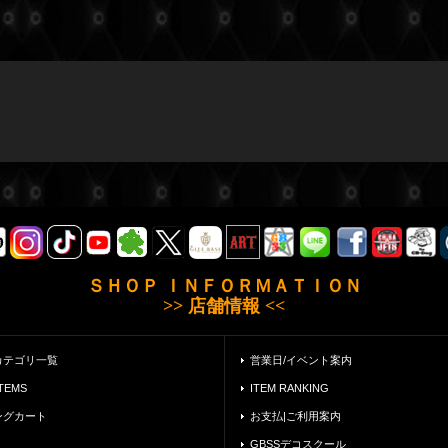
ＳＨＯＰ ＩＮＦＯＲＭＡＴＩＯＮ
>> 店舗情報 <<
カテゴリ一覧
営業日/イベント案内
ITEMS
ITEM RANKING
ングカート
お支払|ご利用案内
GBSSデコスクール