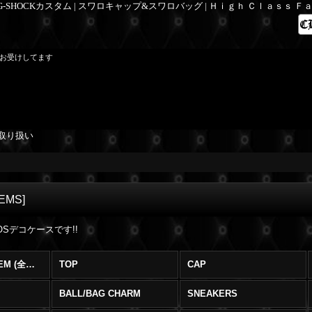
 G-SHOCKカスタム | スワロキャップ&スワロバッグ | Ｈｉｇｈ Ｃｌａｓｓ 
もお受けしてます
取り扱い
TEMS
]
OSデコケースです!!
SWAROVSKI ITEM (全商品)
TOP
CAP
BALL/BAG CHARM
SNEAKERS