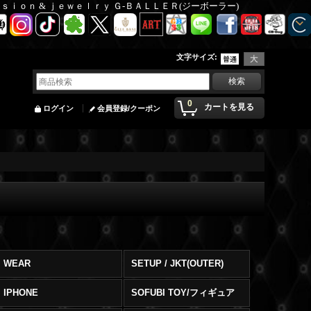
Ｆａｓｉｏｎ & ｊｅｗｅｌｒｙ Ｇ-ＢＡＬＬＥＲ(ジーボーラー)
文字サイズ
:
0
カートを見る
ログイン
会員登録/クーポン
WEAR
SETUP / JKT(OUTER)
IPHONE
SOFUBI TOY/フィギュア