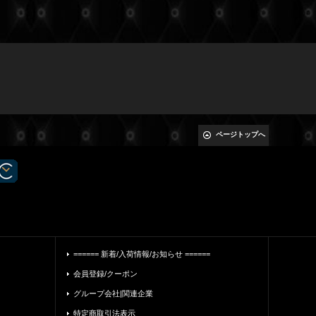
ページトップへ
====== 新着/入荷情報/お知らせ ======
会員登録/クーポン
グループ会社|関連企業
特定商取引法表示