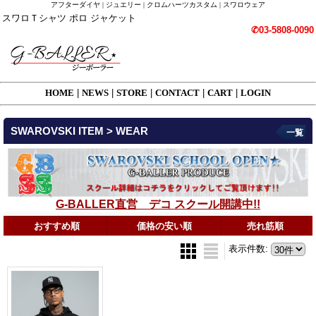
アフターダイヤ | ジュエリー | クロムハーツカスタム | スワロウェア
スワロＴシャツ ポロ ジャケット
✆03-5808-0090
HOME
|
NEWS
|
STORE
|
CONTACT
|
CART
|
LOGIN
SWAROVSKI ITEM > WEAR
一覧
G-BALLER直営 デコ スクール開講中!!
おすすめ順
価格の安い順
売れ筋順
表示件数
: