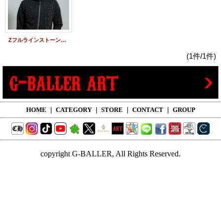
Zフルラインストーン パーカー ／ Z’RhineStone Zip food 26
(1件/1件)
HOME
|
CATEGORY
|
STORE
|
CONTACT
|
GROUP
copyright G-BALLER, All Rights Reserved.