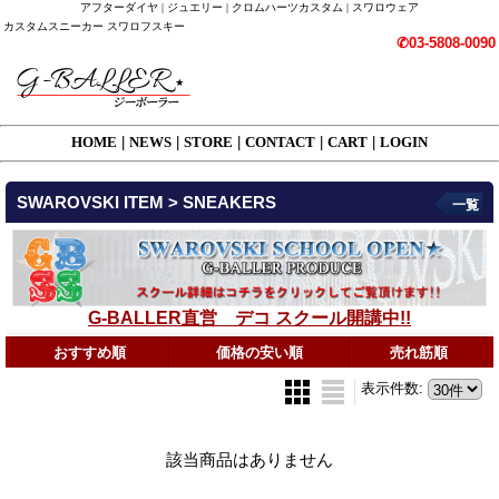
アフターダイヤ | ジュエリー | クロムハーツカスタム | スワロウェア
カスタムスニーカー スワロフスキー
✆03-5808-0090
HOME
|
NEWS
|
STORE
|
CONTACT
|
CART
|
LOGIN
SWAROVSKI ITEM > SNEAKERS
一覧
G-BALLER直営 デコ スクール開講中!!
おすすめ順
価格の安い順
売れ筋順
表示件数
:
該当商品はありません