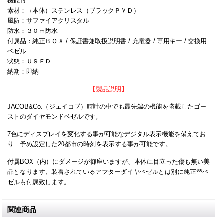
機能付
素材：（本体）ステンレス（ブラックＰＶＤ）
風防：サファイアクリスタル
防水：３０ｍ防水
付属品：純正ＢＯＸ / 保証書兼取扱説明書 / 充電器 / 専用キー / 交換用
ベゼル
状態：ＵＳＥＤ
納期：即納
【製品説明】
JACOB&Co.（ジェイコブ）時計の中でも最先端の機能を搭載したゴー
ストのダイヤモンドベゼルです。
7色にディスプレイを変化する事が可能なデジタル表示機能を備えてお
り、予め設定した20都市の時刻を表示する事が可能です。
付属BOX（内）にダメージが御座いますが、本体に目立った傷も無い美
品となります。装着されているアフターダイヤベゼルとは別に純正替ベ
ゼルも付属致します。
関連商品