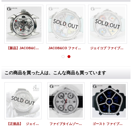
【新品】JACOB&CO EPIC X ジェイコブ エピックX レーシングチタン ホワイトネオラリスインナーリング ラバー EX100.20.WR.WB.A
JACOB&CO ファイブタイムゾーン ワールドマップ 純正ダイヤ 47mm ジェイコブ JC123
ジェイコブ ファイブタイムゾーン 純正ダイヤ MOP 5タイムゾーン 47mm
この商品を買った人は、こんな商品も買っています
【正規品】 ジェイコブ 腕時計 スカル ＪＣ-SKULL ホワイト ファイブタイムゾーン 47ｍｍ ダイヤ
ファイブタイムゾーン JC-30D 全面ダイヤモンド JACOB
ゴースト ファイブタイムゾーン ダイヤモンド JACOB