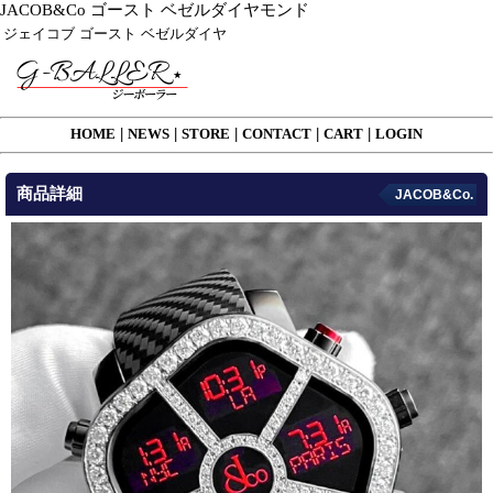
JACOB&Co ゴースト ベゼルダイヤモンド
ジェイコブ ゴースト ベゼルダイヤ
HOME
|
NEWS
|
STORE
|
CONTACT
|
CART
|
LOGIN
商品詳細
JACOB&Co.