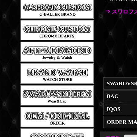
⇒ スワロフ
BAG
IQOS
ORDER M