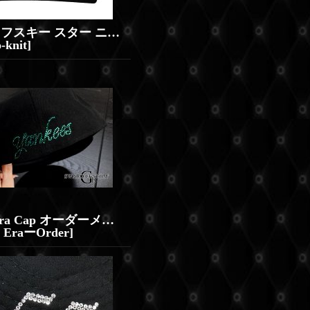
スワロフスキー スター ニット帽 メンズ レディース
-knit
]
New Era Cap オーダーメイド スワロ
EraーOrder
]