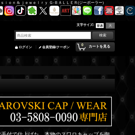
Ｆａｓｉｏｎ & ｊｅｗｅｌｒｙ Ｇ-ＢＡＬＬＥＲ(ジーボーラー)
文字サイズ
:
0
カートを見る
ログイン
会員登録/クーポン
施す手付で仕上げた、本物のスワロキャップを御