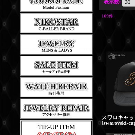
表示数
:
109
件
[
swarovski-ca