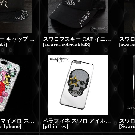
スワロフスキー キャップ 漢字 スワロ オーダー スワロ CAP
スワロフスキー CAP イニシャル 数字 オーダーメイド プレゼント等
ski
]
[
swaro-order-akb48
]
[
swa-
iPhoneカバー マイメロ スワロデコ （お好きなデザインも可能です）
ペラフィネ スワロ アイホンケース
-Iphone
]
[
pfl-im-sw
]
[
Swar