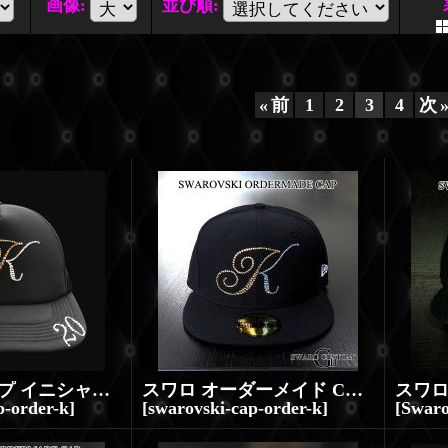
画像
:
並び順
:
«
前
1
2
3
4
次
スワロキャップ イニシャル/ナンバー オーダー製作
スワロ オーダーメイド CAP イニシャル キャップ製作実績
p-order-k
]
[
swarovski-cap-order-k
]
[
Swar