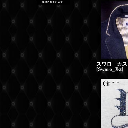
[
Swaro_Jkt
]