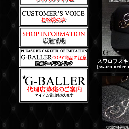
[
swaro-order-