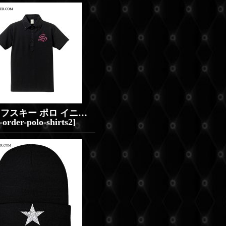
スワロフスキー ポロ イニシャル アルファベット スワロ オーダー
-order-polo-shirts2
]