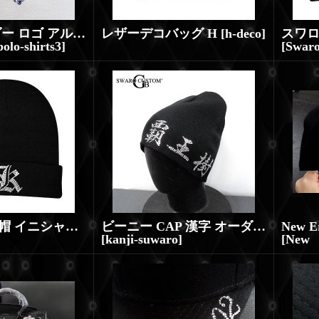
スワロ オーダー ロゴ アルファベット イニシャル スワロフスキー オーダー
レザーデコバッグ H
[
h-deco
]
olo-shirts3
]
[
Swaro
スワロニット帽 イニシャルオーダー K スワロキャップ
ビーニー CAP 漢字 オーダーメイド スワロ
]
[
kanji-suwaro
]
[
New 