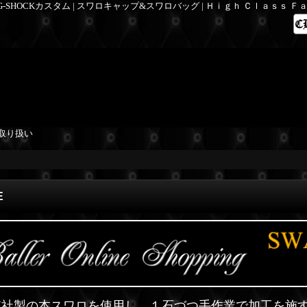
 G-SHOCKカスタム | スワロキャップ&スワロバッグ | Ｈｉｇｈ Ｃｌａｓｓ 
取り扱い
E
SKI社製の本スワロを使用し、１石づつ手作業で加工を