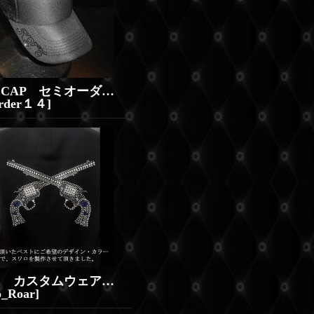
スワロCAP セミオーダー キャップ イニシャル
order１４
]
スワロ カスタムウェア オーダメイド ベスト（ロアー拳銃）
o_Roar
]