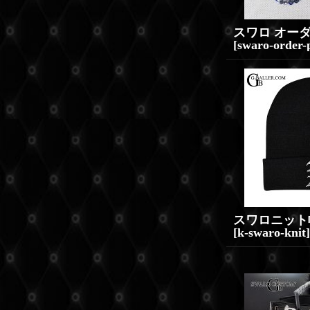
[
swaro-order-p
[
k-swaro-knit