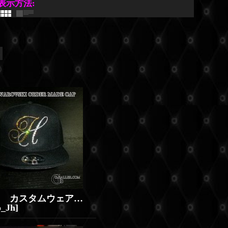
表示方法
:
»
スワロ カスタムウェア オーダメイド CAP製作実績（イニシャル）
o_Jh
]