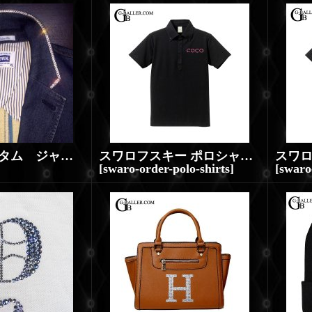
スワロ カスタム ジャケット （ジャケットスワロ加工）
スワロフスキー ポロシャツ COCO ロゴ イニシャル スワロ オーダー
[
swaro-order-polo-shirts
]
[
swaro