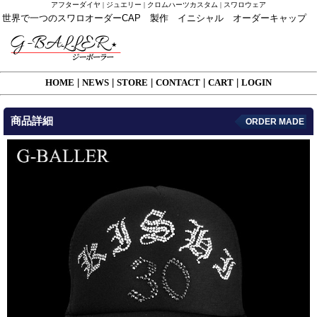
アフターダイヤ | ジュエリー | クロムハーツカスタム | スワロウェア
世界で一つのスワロオーダーCAP 製作 イニシャル オーダーキャップ
HOME
|
NEWS
|
STORE
|
CONTACT
|
CART
|
LOGIN
商品詳細
ORDER MADE