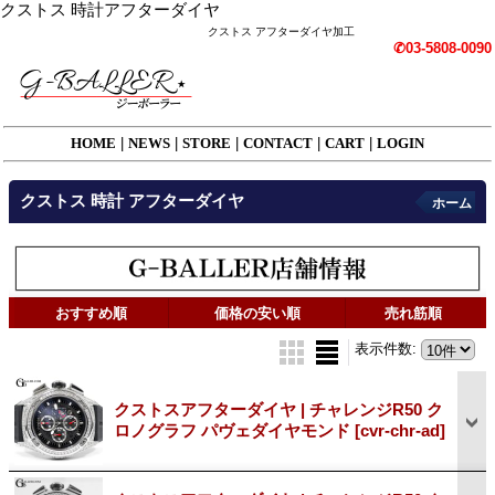
クストス 時計アフターダイヤ
クストス アフターダイヤ加工
✆03-5808-0090
HOME
|
NEWS
|
STORE
|
CONTACT
|
CART
|
LOGIN
クストス 時計 アフターダイヤ
ホーム
おすすめ順
価格の安い順
売れ筋順
表示件数
:
クストスアフターダイヤ | チャレンジR50 ク
ロノグラフ パヴェダイヤモンド
[cvr-chr-ad]