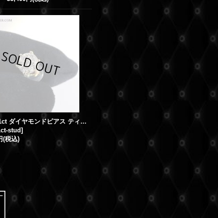
K18WG 1ct ダイヤモンドピアス ティファニー 6本爪 シリコンキャッチ
ct-stud
]
円
(税込)