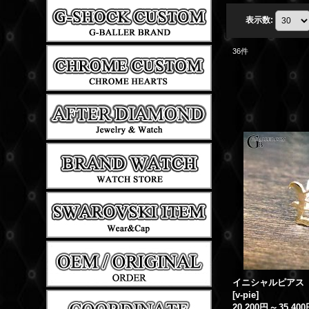
表示数
:
36
件
イニシャルピアス 【V
[
v-pie
]
20,200円
～
35,40