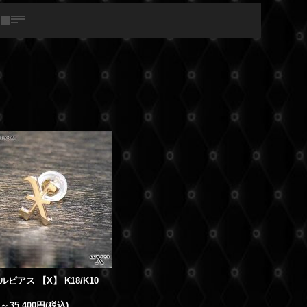
ピアス 【X】 K18/K10
～
35,400円
(税込)