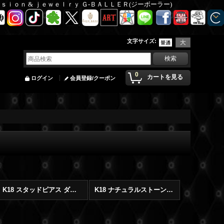
Ｆａｓｉｏｎ & ｊｅｗｅｌｒｙ Ｇ-ＢＡＬＬＥＲ(ジーボーラー)
文字サイズ
:
0
カートを見る
ログイン
会員登録/クーポン
K18 スタッドピアス ダイヤモンド
K18 ナチュラルストーン ブレスレット