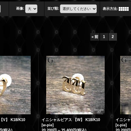
画像
:
並び順
:
表示方法
:
«
前
1
2
】 K18/K10
イニシャルピアス 【W】 K18/K10
イニシャル
[
w-pie
]
[
x-pie
]
0円
(税込)
20,200円
～
35,400円
(税込)
20,200円