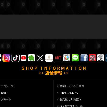
ＳＨＯＰ ＩＮＦＯＲＭＡＴＩＯＮ
>> 店舗情報 <<
カテゴリ一覧
営業日/イベント案内
ITEMS
ITEM RANKING
ングカート
お支払|ご利用案内
GBSSデコスクール