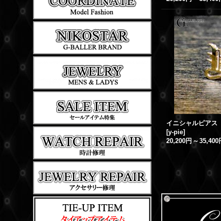
イニシャルピアス 【Y
[
y-pie
]
20,200円
～
35,40