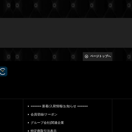
ページトップへ
====== 新着/入荷情報/お知らせ ======
会員登録/クーポン
グループ会社|関連企業
特定商取引法表示