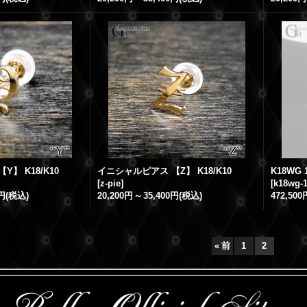
】 K18/K10
イニシャルピアス 【Z】 K18/K10
[
z-pie
]
[
k18wg-1
0円
(税込)
20,200円
～
35,400円
(税込)
472,500
«
前
1
2