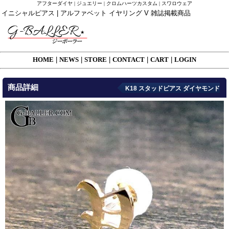
アフターダイヤ | ジュエリー | クロムハーツカスタム | スワロウェア
イニシャルピアス | アルファベット イヤリング V 雑誌掲載商品
HOME
|
NEWS
|
STORE
|
CONTACT
|
CART
|
LOGIN
商品詳細
K18 スタッドピアス ダイヤモンド