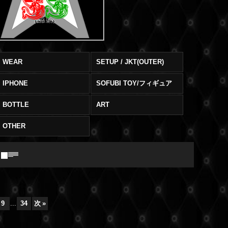
WEAR
SETUP / JKT(OUTER)
IPHONE
SOFUBI TOY/フィギュア
BOTTLE
ART
OTHER
9
...
34
次
»