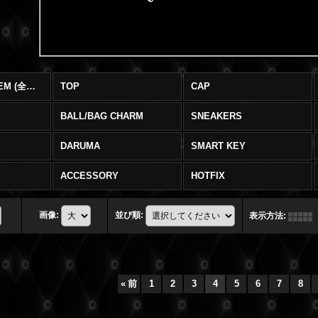
SWAROVSKI ITEM (全商品)
TOP
CAP
BALL/BAG CHARM
SNEAKERS
DARUMA
SMART KEY
ACCESSORY
HOTFIX
画像
:
並び順
:
表示方法
:
«
前
1
2
3
4
5
6
7
8