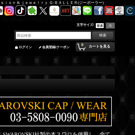
Ｆａｓｉｏｎ & ｊｅｗｅｌｒｙ Ｇ-ＢＡＬＬＥＲ(ジーボーラー)
文字サイズ
:
0
カートを見る
ログイン
会員登録/クーポン
、SWAROVSKI社製の本スワロを使用し、全て