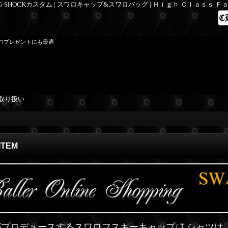
 G-SHOCKカスタム | スワロキャップ&スワロバッグ | Ｈｉｇｈ Ｃｌａｓｓ 
す!プレゼントにも最適
取り扱い
ITEM
ERがプロデュースするスワロフスキーキャップ/Ｔシャツは