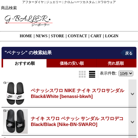
アフターダイヤ | ジュエリー | クロムハーツカスタム | スワロウェア
商品検索
HOME
|
NEWS
|
STORE
|
CONTACT
|
CART
|
LOGIN
"ベナッシ"
の
検索結果
戻る
おすすめ順
価格の安い順
売れ筋順
表示件数
:
ベナッシスワロ NIKE ナイキ スワロサンダル
Black&White
[benassi-bkwh]
ナイキ スワロ ベナッシ サンダル スワロデコ
Black/Black
[Nike-BN-SWARO]