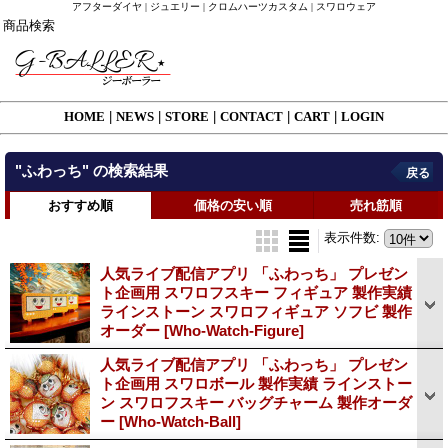
アフターダイヤ | ジュエリー | クロムハーツカスタム | スワロウェア
商品検索
HOME
|
NEWS
|
STORE
|
CONTACT
|
CART
|
LOGIN
"ふわっち"
の
検索結果
戻る
おすすめ順
価格の安い順
売れ筋順
表示件数
:
人気ライブ配信アプリ 「ふわっち」 プレゼン
ト企画用 スワロフスキー フィギュア 製作実績
ラインストーン スワロフィギュア ソフビ 製作
オーダー
[Who-Watch-Figure]
人気ライブ配信アプリ 「ふわっち」 プレゼン
ト企画用 スワロボール 製作実績 ラインストー
ン スワロフスキー バッグチャーム 製作オーダ
ー
[Who-Watch-Ball]