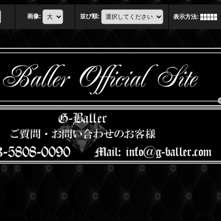
画像
:
並び順
:
表示方法
: