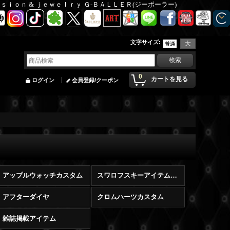
Ｆａｓｉｏｎ & ｊｅｗｅｌｒｙ Ｇ-ＢＡＬＬＥＲ(ジーボーラー)
文字サイズ
:
0
カートを見る
ログイン
会員登録/クーポン
アップルウォッチカスタム
スワロフスキーアイテム販売
アフターダイヤ
クロムハーツカスタム
雑誌掲載アイテム