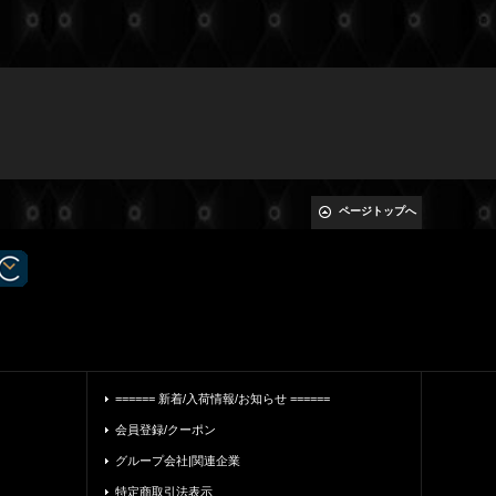
ページトップへ
====== 新着/入荷情報/お知らせ ======
会員登録/クーポン
グループ会社|関連企業
特定商取引法表示