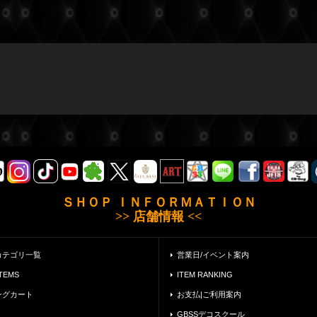
ＳＨＯＰ ＩＮＦＯＲＭＡＴＩＯＮ
>> 店舗情報 <<
カテゴリ一覧
営業日/イベント案内
ITEMS
ITEM RANKING
ングカート
お支払|ご利用案内
GBSSデコスクール