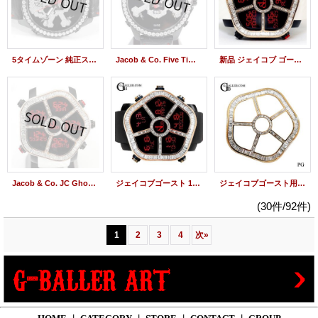
5タイムゾーン 純正スカルダイヤモンド JC-SKULL10D 世界限定55本 JACOB時計
Jacob & Co. Five Time Zone JC skull10d Diamond 47mm Limited Model
新品 ジェイコブ ゴースト 18KPG バゲットダイヤベゼル JACOB&Co. GHOST 時計
Jacob & Co. JC Ghost Baguette Diamond 18KPG JC-GST-CBNWH White Rubber
ジェイコブゴースト 18KPG バゲットダイヤベゼル JACOB&Co.時計
ジェイコブゴースト用 18K バゲットダイヤモンドベゼル JACOB&CO時計
(30件/92件)
1
2
3
4
次
»