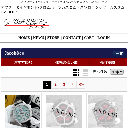
アフターダイヤ | ジュエリー | クロムハーツカスタム | スワロウェア
アフターダイヤモンド/クロムハーツカスタム・スワロＴシャツ・カスタム
G-SHOCK
HOME
|
NEWS
|
STORE
|
CONTACT
|
CART
|
LOGIN
Jacob&co.
一覧
おすすめ順
価格の安い順
売れ筋順
表示件数
:
1
2
3
4
次
»