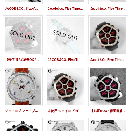
JACOB&CO. ジェイコブ アフターダイヤ ファイブタイムゾーン 47mm グリーンシェル 文字盤製作 パヴェダイヤモンド
Jacob&co. Five Time Zone Ghost JC-GST-CBN Diamond Bezel
Jacob&co. Five Time Zone Ghost JC-GST-CBN
【未使用 / 純正BOX / 保証書兼取扱説明書】JACOB&CO ジェイコブ ゴースト ファイブタイムゾーン JC-GST-CBN | 240222
JACOB&CO. Five Time Zone JC-42DA Diamond Mother of pearl 47mm QZ
Jacob&Co Five Time Zone Ghost Baguette Diamond bezel JC-GST-CBN Black Rubber
ジェイコブ ファイブタイムゾーン アフターダイヤ 47mm ベゼル バックル ダイヤ加工
未使用 ジェイコブ ゴースト 18KPG バゲットダイヤベゼル JACOB&Co GHOST 黒
【純正BOX / 保証書兼取扱説明書 / 交換用ベゼル】JACOB&CO ジェイコブ ゴースト ファイブタイムゾーン ダイヤベゼル JC-GST-CBN/24228