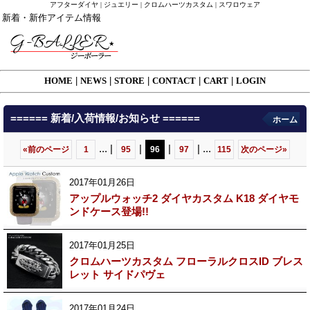
アフターダイヤ | ジュエリー | クロムハーツカスタム | スワロウェア
新着・新作アイテム情報
HOME
|
NEWS
|
STORE
|
CONTACT
|
CART
|
LOGIN
====== 新着/入荷情報/お知らせ ======
ホーム
...
|
|
|
|
...
«
前のページ
1
95
96
97
115
次のページ
»
2017年01月26日
アップルウォッチ2 ダイヤカスタム K18 ダイヤモ
ンドケース登場!!
2017年01月25日
クロムハーツカスタム フローラルクロスID ブレス
レット サイドパヴェ
2017年01月24日