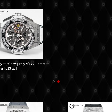
ウブロアフターダイヤ | ビッグバン フェラーリカリフォルニア30 ジャッポーネ HUBLOT時計
vrfjp13-ad
]