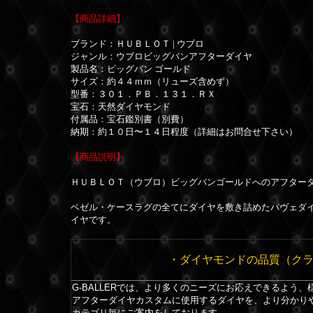
【商品詳細】
ブランド：ＨＵＢＬＯＴ | ウブロ
ジャンル：ウブロビッグバンアフターダイヤ
製品名：ビッグバン ゴールド
サイズ：約４４ｍｍ（リューズ含めず）
型番：３０１．ＰＢ．１３１．ＲＸ
宝石：天然ダイヤモンド
付属品：宝石鑑別書（別費）
納期：約１０日〜１４日程度（詳細はお問合せ下さい）
【商品説明】
ＨＵＢＬＯＴ（ウブロ）ビッグバンゴールドへのアフター
ベゼル・ケースラグの全てにダイヤを敷き詰めたパヴェダ
イヤです。
・ダイヤモンドの品質（ク
G-BALLERでは、より多くのニーズにお応えできるよう
アフターダイヤカスタムに使用するダイヤを、より分かり
カテゴリ毎にご案内をしております。