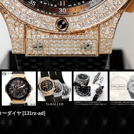
フターダイヤ
[
131rx-ad
]