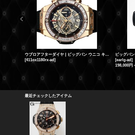
ウブロアフターダイヤ | ビッグバン ウニコ キングゴールド バゲットダイヤ 411.OX.1180.RX HUBLOT時計
[
411ox1180rx-ad
]
[
earlg-ad
]
198,000円
最近チェックしたアイテム