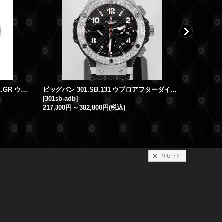
ビッグバン グミアリゲーター 301SX.GR ウブロアフターダイヤ
ビッグバン 301.SB.131 ウブロアフターダイヤベゼル
[
301sb-adb
]
[
411ox118
217,800円
～
382,800円
(税込)
リセット