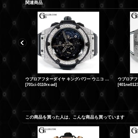
関連商品
アエロバン オールホワイト 311.SE ウブロアフターダイヤ
ウブロアフターダイヤ キングパワー ウニコ オールブラック 時計 アフターダイヤ
[
701ci-0110rx-ad
]
[
401ne0123
この商品を買った人は、こんな商品も買っています