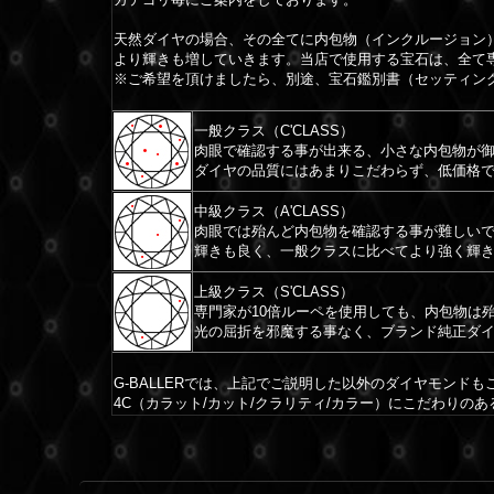
天然ダイヤの場合、その全てに内包物（インクルージョン
より輝きも増していきます。当店で使用する宝石は、全て
※ご希望を頂けましたら、別途、宝石鑑別書（セッティン
一般クラス（C'CLASS）
肉眼で確認する事が出来る、小さな内包物が
ダイヤの品質にはあまりこだわらず、低価格
中級クラス（A'CLASS）
肉眼では殆んど内包物を確認する事が難しいで
輝きも良く、一般クラスに比べてより強く輝
上級クラス（S'CLASS）
専門家が10倍ルーペを使用しても、内包物は
光の屈折を邪魔する事なく、ブランド純正ダ
G-BALLERでは、上記でご説明した以外のダイヤモンド
4C（カラット/カット/クラリティ/カラー）にこだわりの