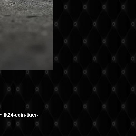
〜
[
k24-coin-tiger-