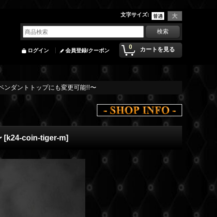
文字サイズ
:
0
カートを見る
ログイン
会員登録/クーポン
福 〜ペンダントトップにも変更可能!!〜
〜
[
k24-coin-tiger-m
]