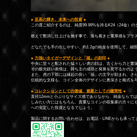
●
至高の輝き、未来への投資
●
この度ご紹介するのは、純度99.99%を誇るK24（24金
敢えて艶消し仕上げを施す事で、落ち着きと重厚感をプラ
どなたでも手の出しやすい、約1.2gの純金を使用して、
●
力強いタイガーデザインと「福」の刻印
●
中央に堂々と配された猛々しい虎の顔は、古くから力と繁
その眼光鋭い表情は、持ち主の成功と発展を見守るかのよ
また、虎の下部には縁起の良い「福」の文字が刻まれ、さ
伝統的な文様も、コイン全体のデザインに奥深さと格式を
●
コレクションとしての価値、資産としての確実性
●
直径12mmと小ぶりなサイズ感でありながら、純金ならで
しみたい方にはもちろん、貴重なコインの収集家の方々に
への安定した投資となるでしょう。
製品に関するお問い合わせは、お電話・LINEからも承って