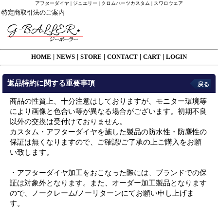
アフターダイヤ | ジュエリー | クロムハーツカスタム | スワロウェア
特定商取引法のご案内
HOME
|
NEWS
|
STORE
|
CONTACT
|
CART
|
LOGIN
返品特約に関する重要事項
戻る
商品の性質上、十分注意はしておりますが、モニター環境等
により画像と色合い等が異なる場合がございます。初期不良
以外の交換は受付けておりません。
カスタム・アフターダイヤを施した製品の防水性・防塵性の
保証は無くなりますので、ご確認/ご了承の上ご購入をお願
い致します。
・アフターダイヤ加工をおこなった際には、ブランドでの保
証は対象外となります。また、オーダー加工製品となります
ので、ノークレーム/ノーリターンにてお願い申し上げま
す。