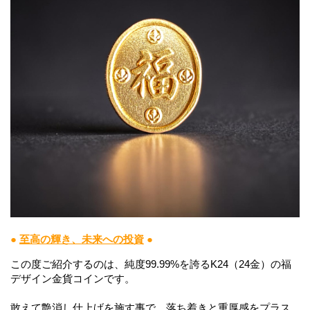
●
至高の輝き、未来への投資
●
この度ご紹介するのは、純度99.99%を誇るK24（24金）の福
デザイン金貨コインです。
敢えて艶消し仕上げを施す事で、落ち着きと重厚感をプラス