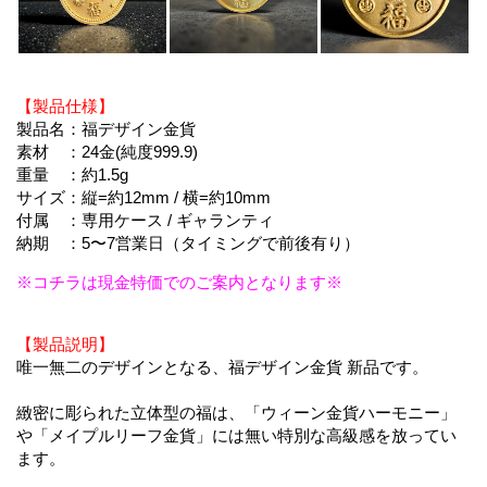
【製品仕様】
製品名：福デザイン金貨
素材 ：24金(純度999.9)
重量 ：約1.5g
サイズ：縦=約12mm / 横=約10mm
付属 ：専用ケース / ギャランティ
納期 ：5〜7営業日（タイミングで前後有り）
※コチラは現金特価でのご案内となります※
【製品説明】
唯一無二のデザインとなる、福デザイン金貨 新品です。
緻密に彫られた立体型の福は、「ウィーン金貨ハーモニー」
や「メイプルリーフ金貨」には無い特別な高級感を放ってい
ます。