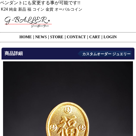
ペンダントにも変更する事が可能です!!
K24 純金 新品 福 コイン 金貨 オーバルコイン
HOME
|
NEWS
|
STORE
|
CONTACT
|
CART
|
LOGIN
商品詳細
カスタムオーダー ジュエリー