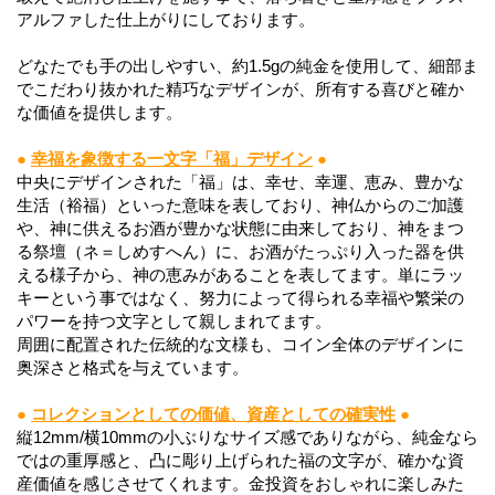
アルファした仕上がりにしております。
どなたでも手の出しやすい、約1.5gの純金を使用して、細部ま
でこだわり抜かれた精巧なデザインが、所有する喜びと確か
な価値を提供します。
●
幸福を象徴する一文字「福」デザイン
●
中央にデザインされた「福」は、幸せ、幸運、恵み、豊かな
生活（裕福）といった意味を表しており、神仏からのご加護
や、神に供えるお酒が豊かな状態に由来しており、神をまつ
る祭壇（ネ＝しめすへん）に、お酒がたっぷり入った器を供
える様子から、神の恵みがあることを表してます。単にラッ
キーという事ではなく、努力によって得られる幸福や繁栄の
パワーを持つ文字として親しまれてます。
周囲に配置された伝統的な文様も、コイン全体のデザインに
奥深さと格式を与えています。
●
コレクションとしての価値、資産としての確実性
●
縦12mm/横10mmの小ぶりなサイズ感でありながら、純金なら
ではの重厚感と、凸に彫り上げられた福の文字が、確かな資
産価値を感じさせてくれます。金投資をおしゃれに楽しみた