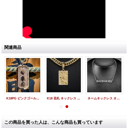
関連商品
K18PG ピンクゴールド 喧嘩札ペンダント 梵字 漢字 製作オーダー "カーン・幸・司" カスタムオーダーメイド 製作実績（中サイズ）
K18 花札 ネックレス ペンダント オーダーメイド アクセサリー "梅に鶯" 製作実績
ネームネックレス オーダー "DANDIMITE" メンズ レディース ネームオーダー 製作実績
この商品を買った人は、こんな商品も買っています