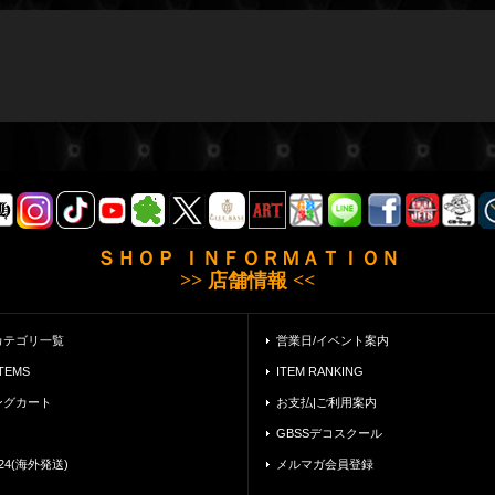
ＳＨＯＰ ＩＮＦＯＲＭＡＴＩＯＮ
>> 店舗情報 <<
カテゴリ一覧
営業日/イベント案内
ITEMS
ITEM RANKING
ングカート
お支払|ご利用案内
GBSSデコスクール
24(海外発送)
メルマガ会員登録