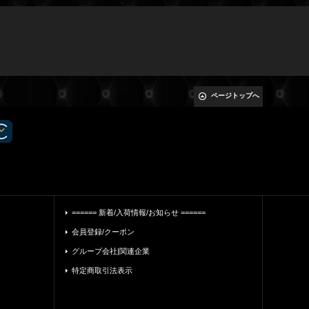
ページトップへ
====== 新着/入荷情報/お知らせ ======
会員登録/クーポン
グループ会社|関連企業
特定商取引法表示