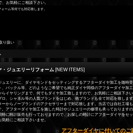
で、お気軽にご相談下さい。
フォーム等何でも対応致します。
取り扱い
ム
ヤ・ジュエリーリフォーム
[
NEW ITEMS
]
ジュエリーに、ダイヤモンドをセッティングするアフターダイヤ加工を随時
ト、バックル等、どのようなご希望でも純正ダイヤ同様のアフターダイヤ加
からイヤリングまで、何でもダイヤ加工致しますので、お気軽にご相談下さ
ブロ、シャネル等の人気ブランドをはじめ、他ブランドも全て対応を致しま
ラーからノーブランドのアクセサリーまで対応致します。当店では自社工場
す。アフターダイヤ加工を施した時計やジュエリーの修理も承っております
同時に時計販売も行っておりますので、お探しの時計にアフターダイヤをセ
お気軽にご相談下さいませ。
アフターダイヤに付いてのご案