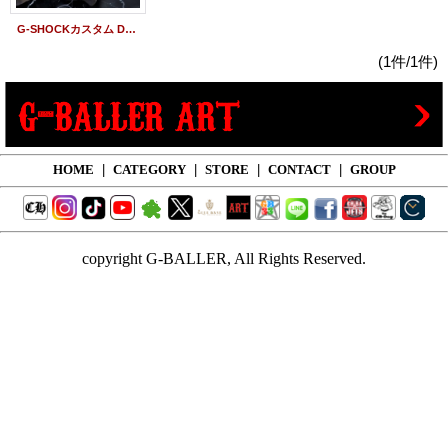
G-SHOCKカスタム DW6900UMS カスタムベゼル/文字盤/本体 SET/26ss
(1件/1件)
HOME
|
CATEGORY
|
STORE
|
CONTACT
|
GROUP
copyright G-BALLER, All Rights Reserved.