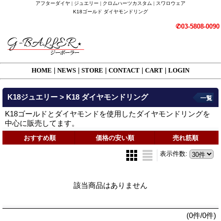
アフターダイヤ | ジュエリー | クロムハーツカスタム | スワロウェア
K18ゴールド ダイヤモンドリング
✆03-5808-0090
HOME
|
NEWS
|
STORE
|
CONTACT
|
CART
|
LOGIN
K18ジュエリー > K18 ダイヤモンドリング
一覧
K18ゴールドとダイヤモンドを使用したダイヤモンドリングを
中心に販売してます。
おすすめ順
価格の安い順
売れ筋順
表示件数
:
該当商品はありません
(0件/0件)