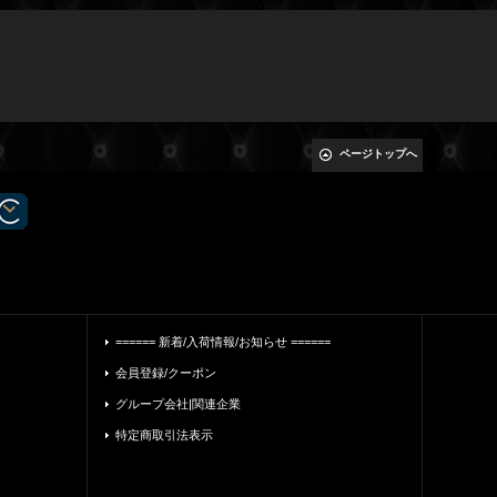
ページトップへ
====== 新着/入荷情報/お知らせ ======
会員登録/クーポン
グループ会社|関連企業
特定商取引法表示