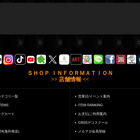
ＳＨＯＰ ＩＮＦＯＲＭＡＴＩＯＮ
>> 店舗情報 <<
カテゴリ一覧
営業日/イベント案内
ITEMS
ITEM RANKING
ングカート
お支払|ご利用案内
GBSSデコスクール
24(海外発送)
メルマガ会員登録