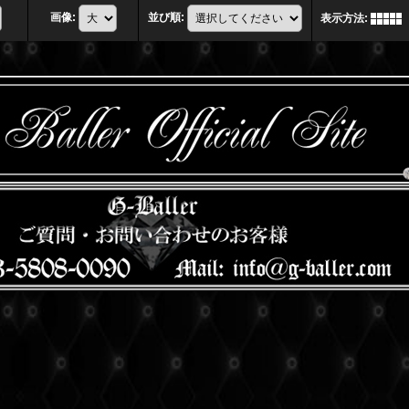
画像
:
並び順
:
表示方法
: