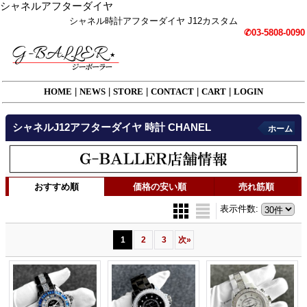
シャネルアフターダイヤ
シャネル時計アフターダイヤ J12カスタム
✆03-5808-0090
HOME
|
NEWS
|
STORE
|
CONTACT
|
CART
|
LOGIN
シャネルJ12アフターダイヤ 時計 CHANEL
ホーム
おすすめ順
価格の安い順
売れ筋順
表示件数
:
1
2
3
次
»