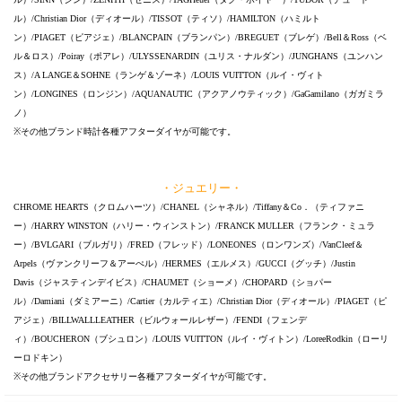
ル）/Christian Dior（ディオール）/TISSOT（ティソ）/HAMILTON（ハミルト
ン）/PIAGET（ピアジェ）/BLANCPAIN（ブランパン）/BREGUET（ブレゲ）/Bell＆Ross（ベ
ル＆ロス）/Poiray（ポアレ）/ULYSSENARDIN（ユリス・ナルダン）/JUNGHANS（ユンハン
ス）/A LANGE＆SOHNE（ランゲ＆ゾーネ）/LOUIS VUITTON（ルイ・ヴィト
ン）/LONGINES（ロンジン）/AQUANAUTIC（アクアノウティック）/GaGamilano（ガガミラ
ノ）
※その他ブランド時計各種アフターダイヤが可能です。
・ジュエリー・
CHROME HEARTS（クロムハーツ）/CHANEL（シャネル）/Tiffany＆Co．（ティファニ
ー）/HARRY WINSTON（ハリー・ウィンストン）/FRANCK MULLER（フランク・ミュラ
ー）/BVLGARI（ブルガリ）/FRED（フレッド）/LONEONES（ロンワンズ）/VanCleef＆
Arpels（ヴァンクリーフ＆アーぺル）/HERMES（エルメス）/GUCCI（グッチ）/Justin
Davis（ジャスティンデイビス）/CHAUMET（ショーメ）/CHOPARD（ショパー
ル）/Damiani（ダミアーニ）/Cartier（カルティエ）/Christian Dior（ディオール）/PIAGET（ピ
アジェ）/BILLWALLLEATHER（ビルウォールレザー）/FENDI（フェンデ
ィ）/BOUCHERON（ブシュロン）/LOUIS VUITTON（ルイ・ヴィトン）/LoreeRodkin（ローリ
ーロドキン）
※その他ブランドアクセサリー各種アフターダイヤが可能です。