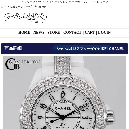
アフターダイヤ | ジュエリー | クロムハーツカスタム | スワロウェア
シャネルJ12アフターダイヤ 38mm
HOME
|
NEWS
|
STORE
|
CONTACT
|
CART
|
LOGIN
商品詳細
シャネルJ12アフターダイヤ 時計 CHANEL