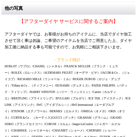
他の写真
【アフターダイヤ サービスに関するご案内】
アフターダイヤでは、お客様がお持ちのアイテムに、当店でダイヤ加工
させて頂く事は勿論、ご希望のアイテムを当店でご用意した上、ダイヤ
加工後に納品する事も可能ですので、お気軽にご相談下さいませ。
・ブランド時計・
HUBLOT（ウブロ）/CHANEL（シャネル）/FRANCK MULLER（フランク・ミュラ
ー）/ROLEX（ロレックス）/AUDEMARS PIGUET（オーデマ・ピゲ）/JACOB＆Co．（ジェ
イコブ）/RICHARD MILLE（リシャール・ミル）/ROGER DUBUIS（ロジェ・デュブ
イ）/Tiffany＆Co．（ティファニー）/DUNAMIS（デュナミス）/PATEK PHILIPPE（パテッ
ク・フィリップ）/HARRY WINSTON（ハリー・ウィンストン）/Cartier（カルティ
エ）/BREITLING（ブライトリング）/BVLGARI（ブルガリ）/ICE TEK（アイステック）/ICE
LINK（アイスリンク）/IWC（アイダブルシ―）/AWI International（エーダブルア
イ）/ETENOIR（エテノワール）/HERMES（エルメス）/OMEGA（オメガ）/ORIS（オリ
ス）/CURTIS＆Co．（カーティス)/GUCCI（グッチ）/GRAHAM（グラハム）/GRAND
SEIKO（グランドセイコー）/CORUM（コルム）/Jaeger-LeCoultre（ジャガー・ルクル
ト）/CHARRIOL（シャリオール）/CHAUMET（ショーメ）/CHOPARD（ショパー
ル）/SINN（ジン）/ZENITH（ゼニス）/TAGHeuer（タグ・ホイヤー）/TUDOR（チュード