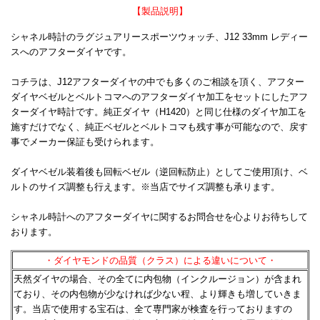
【製品説明】
シャネル時計のラグジュアリースポーツウォッチ、J12 33mm レディー
スへのアフターダイヤです。
コチラは、J12アフターダイヤの中でも多くのご相談を頂く、アフター
ダイヤベゼルとベルトコマへのアフターダイヤ加工をセットにしたアフ
ターダイヤ時計です。純正ダイヤ（H1420）と同じ仕様のダイヤ加工を
施すだけでなく、純正ベゼルとベルトコマも残す事が可能なので、戻す
事でメーカー保証も受けられます。
ダイヤベゼル装着後も回転ベゼル（逆回転防止）としてご使用頂け、ベ
ルトのサイズ調整も行えます。※当店でサイズ調整も承ります。
シャネル時計へのアフターダイヤに関するお問合せを心よりお待ちして
おります。
・ダイヤモンドの品質（クラス）による違いについて・
天然ダイヤの場合、その全てに内包物（インクルージョン）が含まれ
ており、その内包物が少なければ少ない程、
より輝きも増していきま
す。当店で使用する宝石は、全て専門家が検査を行っておりますの