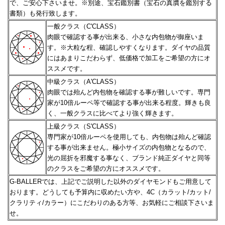
で、ご安心下さいませ。
※別途、宝石鑑別書（宝石の真贋を鑑別する
書類）も発行致します。
一般クラス（C'CLASS）
肉眼で確認する事が出来る、小さな内包物が御座いま
す。※大粒な程、確認しやすくなります。
ダイヤの品質
にはあまりこだわらず、低価格で加工をご希望の方にオ
ススメです。
中級クラス（A'CLASS）
肉眼では殆んど内包物を確認する事が難しいです。専門
家が10倍ルーペ等で確認する事が出来る程度。
輝きも良
く、一般クラスに比べてより強く輝きます。
上級クラス（S'CLASS）
専門家が10倍ルーペを使用しても、内包物は殆んど確認
する事が出来ません。極小サイズの内包物となるので、
光の屈折を邪魔する事なく、ブランド純正ダイヤと同等
のクラスをご希望の方にオススメです。
G-BALLERでは、上記でご説明した以外のダイヤモンドもご用意して
おります。どうしても予算内に収めたい方や、
4C（カラット/カット/
クラリティ/カラー）にこだわりのある方等、お気軽にご相談下さいま
せ。