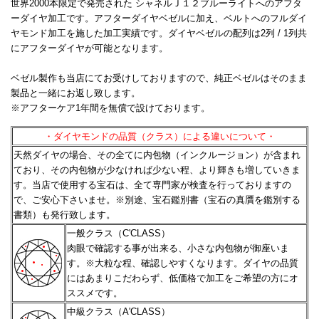
世界2000本限定で発売された シャネルＪ１２ブルーライトへのアフタ
ーダイヤ加工です。アフターダイヤベゼルに加え、ベルトへのフルダイ
ヤモンド加工を施した加工実績です。ダイヤベゼルの配列は2列 / 1列共
にアフターダイヤが可能となります。
ベゼル製作も当店にてお受けしておりますので、純正ベゼルはそのまま
製品と一緒にお返し致します。
※アフターケア1年間を無償で設けております。
・ダイヤモンドの品質（クラス）による違いについて・
天然ダイヤの場合、その全てに内包物（インクルージョン）が含まれ
ており、その内包物が少なければ少ない程、
より輝きも増していきま
す。当店で使用する宝石は、全て専門家が検査を行っておりますの
で、ご安心下さいませ。
※別途、宝石鑑別書（宝石の真贋を鑑別する
書類）も発行致します。
一般クラス（C'CLASS）
肉眼で確認する事が出来る、小さな内包物が御座いま
す。※大粒な程、確認しやすくなります。
ダイヤの品質
にはあまりこだわらず、低価格で加工をご希望の方にオ
ススメです。
中級クラス（A'CLASS）