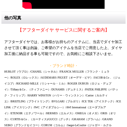
他の写真
【アフターダイヤ サービスに関するご案内】
アフターダイヤでは、お客様がお持ちのアイテムに、当店でダイヤ加工
させて頂く事は勿論、ご希望のアイテムを当店でご用意した上、ダイヤ
加工後に納品する事も可能ですので、お気軽にご相談下さいませ。
・ブランド時計・
HUBLOT（ウブロ）/CHANEL（シャネル）/FRANCK MULLER（フランク・ミュラ
ー）/ROLEX（ロレックス）/AUDEMARS PIGUET（オーデマ・ピゲ）/JACOB＆Co．（ジェ
イコブ）/RICHARD MILLE（リシャール・ミル）/ROGER DUBUIS（ロジェ・デュブ
イ）/Tiffany＆Co．（ティファニー）/DUNAMIS（デュナミス）/PATEK PHILIPPE（パテッ
ク・フィリップ）/HARRY WINSTON（ハリー・ウィンストン）/Cartier（カルティ
エ）/BREITLING（ブライトリング）/BVLGARI（ブルガリ）/ICE TEK（アイステック）/ICE
LINK（アイスリンク）/IWC（アイダブルシ―）/AWI International（エーダブルア
イ）/ETENOIR（エテノワール）/HERMES（エルメス）/OMEGA（オメガ）/ORIS（オリ
ス）/CURTIS＆Co．（カーティス)/GUCCI（グッチ）/GRAHAM（グラハム）/GRAND
SEIKO（グランドセイコー）/CORUM（コルム）/Jaeger-LeCoultre（ジャガー・ルクル