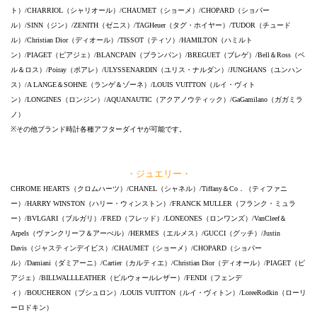
ト）/CHARRIOL（シャリオール）/CHAUMET（ショーメ）/CHOPARD（ショパー
ル）/SINN（ジン）/ZENITH（ゼニス）/TAGHeuer（タグ・ホイヤー）/TUDOR（チュード
ル）/Christian Dior（ディオール）/TISSOT（ティソ）/HAMILTON（ハミルト
ン）/PIAGET（ピアジェ）/BLANCPAIN（ブランパン）/BREGUET（ブレゲ）/Bell＆Ross（ベ
ル＆ロス）/Poiray（ポアレ）/ULYSSENARDIN（ユリス・ナルダン）/JUNGHANS（ユンハン
ス）/A LANGE＆SOHNE（ランゲ＆ゾーネ）/LOUIS VUITTON（ルイ・ヴィト
ン）/LONGINES（ロンジン）/AQUANAUTIC（アクアノウティック）/GaGamilano（ガガミラ
ノ）
※その他ブランド時計各種アフターダイヤが可能です。
・ジュエリー・
CHROME HEARTS（クロムハーツ）/CHANEL（シャネル）/Tiffany＆Co．（ティファニ
ー）/HARRY WINSTON（ハリー・ウィンストン）/FRANCK MULLER（フランク・ミュラ
ー）/BVLGARI（ブルガリ）/FRED（フレッド）/LONEONES（ロンワンズ）/VanCleef＆
Arpels（ヴァンクリーフ＆アーぺル）/HERMES（エルメス）/GUCCI（グッチ）/Justin
Davis（ジャスティンデイビス）/CHAUMET（ショーメ）/CHOPARD（ショパー
ル）/Damiani（ダミアーニ）/Cartier（カルティエ）/Christian Dior（ディオール）/PIAGET（ピ
アジェ）/BILLWALLLEATHER（ビルウォールレザー）/FENDI（フェンデ
ィ）/BOUCHERON（ブシュロン）/LOUIS VUITTON（ルイ・ヴィトン）/LoreeRodkin（ローリ
ーロドキン）