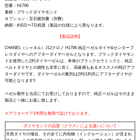
型番：H1706
素材：ブラックダイヤモンド
オプション：宝石鑑別書（別費）
納期：約5日〜7日程度（製品の仕様により異なります。
【製品説明】
CHANEL（シャネル）J12クロノ H1706 純正ベゼルダイヤ&センターブ
レスダイヤへのアフターダイヤベゼルとなります。ブラックダイヤモン
ドを使用した2列ダイヤベゼルは、本体のブラックセラミックと、純正
ベルトダイヤとの相性も非常に良く、高級感もあるオススメの時計アフ
ターダイヤです。ダイヤベゼルの配列は2列/1列共にアフターダイヤが
可能となります!!
ベゼル製作も当店にてお受けしておりますので、純正ベゼルはそのまま
製品と一緒にお返し致します。
※アフターケア1年間を無償で設けております。
・ダイヤモンドの品質（クラス）による違いについて・
天然ダイヤの場合、その全てに内包物（インクルージョン）が含まれ