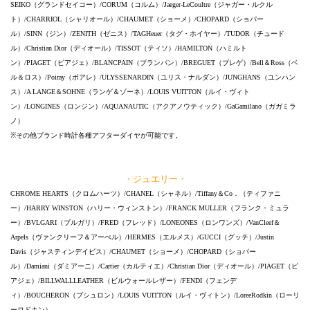
SEIKO（グランドセイコー）/CORUM（コルム）/Jaeger-LeCoultre（ジャガー・ルクル
ト）/CHARRIOL（シャリオール）/CHAUMET（ショーメ）/CHOPARD（ショパー
ル）/SINN（ジン）/ZENITH（ゼニス）/TAGHeuer（タグ・ホイヤー）/TUDOR（チュード
ル）/Christian Dior（ディオール）/TISSOT（ティソ）/HAMILTON（ハミルト
ン）/PIAGET（ピアジェ）/BLANCPAIN（ブランパン）/BREGUET（ブレゲ）/Bell＆Ross（ベ
ル＆ロス）/Poiray（ポアレ）/ULYSSENARDIN（ユリス・ナルダン）/JUNGHANS（ユンハン
ス）/A LANGE＆SOHNE（ランゲ＆ゾーネ）/LOUIS VUITTON（ルイ・ヴィト
ン）/LONGINES（ロンジン）/AQUANAUTIC（アクアノウティック）/GaGamilano（ガガミラ
ノ）
※その他ブランド時計各種アフターダイヤが可能です。
・ジュエリー・
CHROME HEARTS（クロムハーツ）/CHANEL（シャネル）/Tiffany＆Co．（ティファニ
ー）/HARRY WINSTON（ハリー・ウィンストン）/FRANCK MULLER（フランク・ミュラ
ー）/BVLGARI（ブルガリ）/FRED（フレッド）/LONEONES（ロンワンズ）/VanCleef＆
Arpels（ヴァンクリーフ＆アーぺル）/HERMES（エルメス）/GUCCI（グッチ）/Justin
Davis（ジャスティンデイビス）/CHAUMET（ショーメ）/CHOPARD（ショパー
ル）/Damiani（ダミアーニ）/Cartier（カルティエ）/Christian Dior（ディオール）/PIAGET（ピ
アジェ）/BILLWALLLEATHER（ビルウォールレザー）/FENDI（フェンデ
ィ）/BOUCHERON（ブシュロン）/LOUIS VUITTON（ルイ・ヴィトン）/LoreeRodkin（ローリ
ーロドキン）