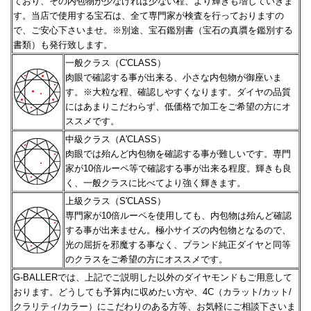
ており、その内包物が少なければ少ない程、
より輝きも増していきま
す。当店で使用する宝石は、全て専門家が検査を行っておりますの
で、ご安心下さいませ。
※別途、宝石鑑別書（宝石の真贋を鑑別する
書類）も発行致します。
一般クラス（C'CLASS）
肉眼で確認する事が出来る、小さな内包物が御座いま
す。※大粒な程、確認しやすくなります。
ダイヤの品質
にはあまりこだわらず、低価格で加工をご希望の方にオ
ススメです。
中級クラス（A'CLASS）
肉眼では殆んど内包物を確認する事が難しいです。専門
家が10倍ルーペ等で確認する事が出来る程度。
輝きも良
く、一般クラスに比べてより強く輝きます。
上級クラス（S'CLASS）
専門家が10倍ルーペを使用しても、内包物は殆んど確認
する事が出来ません。極小サイズの内包物となるので、
光の屈折を邪魔する事なく、ブランド純正ダイヤと同等
のクラスをご希望の方にオススメです。
G-BALLERでは、上記でご説明した以外のダイヤモンドもご用意して
おります。どうしても予算内に収めたい方や、
4C（カラット/カット/
クラリティ/カラー）にこだわりのある方等、お気軽にご相談下さいま