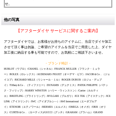
せ。
他の写真
【アフターダイヤ サービスに関するご案内】
アフターダイヤでは、お客様がお持ちのアイテムに、当店でダイヤ加工
させて頂く事は勿論、ご希望のアイテムを当店でご用意した上、ダイヤ
加工後に納品する事も可能ですので、お気軽にご相談下さいませ。
・ブランド時計・
HUBLOT（ウブロ）/CHANEL（シャネル）/FRANCK MULLER（フランク・ミュラ
ー）/ROLEX（ロレックス）/AUDEMARS PIGUET（オーデマ・ピゲ）/JACOB＆Co．（ジェ
イコブ）/RICHARD MILLE（リシャール・ミル）/ROGER DUBUIS（ロジェ・デュブ
イ）/Tiffany＆Co．（ティファニー）/DUNAMIS（デュナミス）/PATEK PHILIPPE（パテッ
ク・フィリップ）/HARRY WINSTON（ハリー・ウィンストン）/Cartier（カルティ
エ）/BREITLING（ブライトリング）/BVLGARI（ブルガリ）/ICE TEK（アイステック）/ICE
LINK（アイスリンク）/IWC（アイダブルシ―）/AWI International（エーダブルア
イ）/ETENOIR（エテノワール）/HERMES（エルメス）/OMEGA（オメガ）/ORIS（オリ
ス）/CURTIS＆Co．（カーティス)/GUCCI（グッチ）/GRAHAM（グラハム）/GRAND