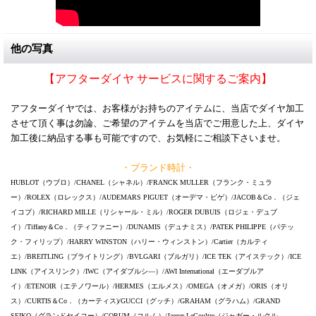
他の写真
【アフターダイヤ サービスに関するご案内】
アフターダイヤでは、お客様がお持ちのアイテムに、当店でダイヤ加工
させて頂く事は勿論、ご希望のアイテムを当店でご用意した上、ダイヤ
加工後に納品する事も可能ですので、お気軽にご相談下さいませ。
・ブランド時計・
HUBLOT（ウブロ）/CHANEL（シャネル）/FRANCK MULLER（フランク・ミュラ
ー）/ROLEX（ロレックス）/AUDEMARS PIGUET（オーデマ・ピゲ）/JACOB＆Co．（ジェ
イコブ）/RICHARD MILLE（リシャール・ミル）/ROGER DUBUIS（ロジェ・デュブ
イ）/Tiffany＆Co．（ティファニー）/DUNAMIS（デュナミス）/PATEK PHILIPPE（パテッ
ク・フィリップ）/HARRY WINSTON（ハリー・ウィンストン）/Cartier（カルティ
エ）/BREITLING（ブライトリング）/BVLGARI（ブルガリ）/ICE TEK（アイステック）/ICE
LINK（アイスリンク）/IWC（アイダブルシ―）/AWI International（エーダブルア
イ）/ETENOIR（エテノワール）/HERMES（エルメス）/OMEGA（オメガ）/ORIS（オリ
ス）/CURTIS＆Co．（カーティス)/GUCCI（グッチ）/GRAHAM（グラハム）/GRAND
SEIKO（グランドセイコー）/CORUM（コルム）/Jaeger-LeCoultre（ジャガー・ルクル