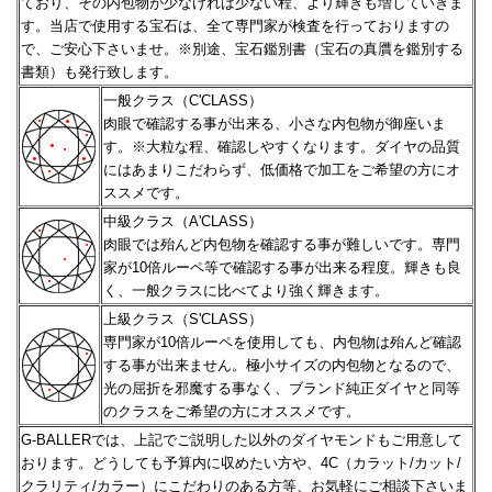
ており、その内包物が少なければ少ない程、
より輝きも増していきま
す。当店で使用する宝石は、全て専門家が検査を行っておりますの
で、ご安心下さいませ。
※別途、宝石鑑別書（宝石の真贋を鑑別する
書類）も発行致します。
一般クラス（C'CLASS）
肉眼で確認する事が出来る、小さな内包物が御座いま
す。※大粒な程、確認しやすくなります。
ダイヤの品質
にはあまりこだわらず、低価格で加工をご希望の方にオ
ススメです。
中級クラス（A'CLASS）
肉眼では殆んど内包物を確認する事が難しいです。専門
家が10倍ルーペ等で確認する事が出来る程度。
輝きも良
く、一般クラスに比べてより強く輝きます。
上級クラス（S'CLASS）
専門家が10倍ルーペを使用しても、内包物は殆んど確認
する事が出来ません。極小サイズの内包物となるので、
光の屈折を邪魔する事なく、ブランド純正ダイヤと同等
のクラスをご希望の方にオススメです。
G-BALLERでは、上記でご説明した以外のダイヤモンドもご用意して
おります。どうしても予算内に収めたい方や、
4C（カラット/カット/
クラリティ/カラー）にこだわりのある方等、お気軽にご相談下さいま