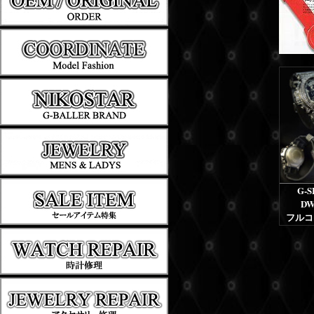
G-
DW
フルコ