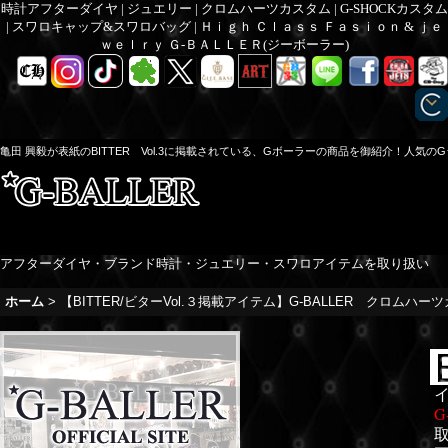
時計アフターダイヤ | ジュエリー | クロムハーツカスタム | G-SHOCKカスタム
| スワロキャップ&スワロバッグ | Ｈｉｇｈ Ｃｌａｓｓ Ｆａｓｉｏｎ & ｊｅ
ｗｅｌｒｙ Ｇ-ＢＡＬＬＥＲ(ジーボーラー)
亀田 興毅が表紙のBITTER Vol.3に掲載されている、Gボーラーの商品を御紹介！人
アフターダイヤ・ブランド時計・ジュエリー・スワロアイテムを取り扱い
ホーム
>
【BITTER/ビターVol.３掲載アイテム】G-BALLER クロムハー
G