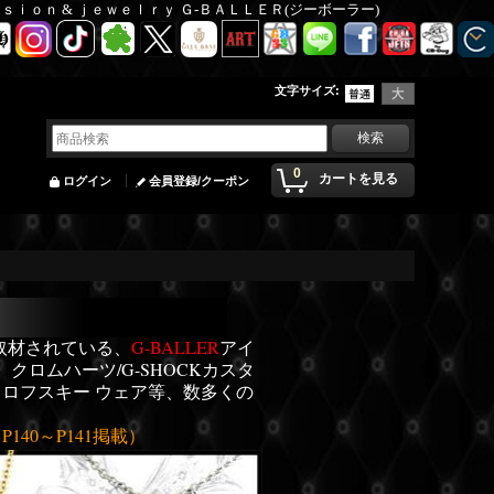
Ｆａｓｉｏｎ & ｊｅｗｅｌｒｙ Ｇ-ＢＡＬＬＥＲ(ジーボーラー)
文字サイズ
:
0
カートを見る
ログイン
会員登録/クーポン
取材されている、
G-BALLER
アイ
。
クロムハーツ/G-SHOCKカスタ
ワロフスキー ウェア等、数多くの
P140～P141掲載）