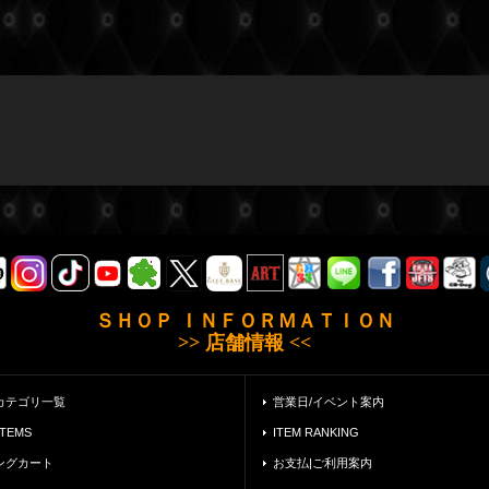
ＳＨＯＰ ＩＮＦＯＲＭＡＴＩＯＮ
>> 店舗情報 <<
カテゴリ一覧
営業日/イベント案内
ITEMS
ITEM RANKING
ングカート
お支払|ご利用案内