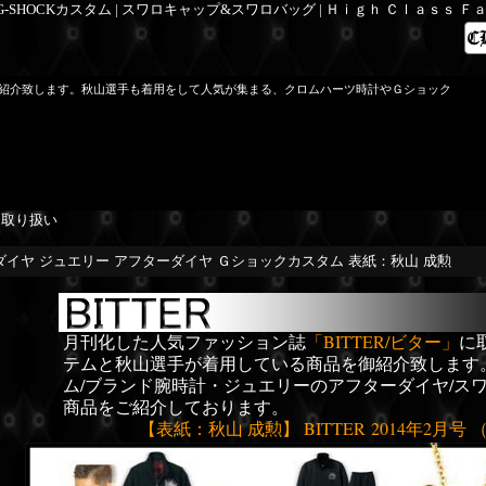
 G-SHOCKカスタム | スワロキャップ&スワロバッグ | Ｈｉｇｈ Ｃｌａｓｓ 
紹介致します。秋山選手も着用をして人気が集まる、クロムハーツ時計やＧショック
を取り扱い
ツダイヤ ジュエリー アフターダイヤ Ｇショックカスタム 表紙：秋山 成勲
月刊化した人気ファッション誌
「BITTER/ビター」
に
テムと秋山選手が着用している商品を御紹介致します
ム/ブランド腕時計・ジュエリーのアフターダイヤ/ス
商品をご紹介しております。
【表紙：秋山 成勲】 BITTER 2014年2月号 （