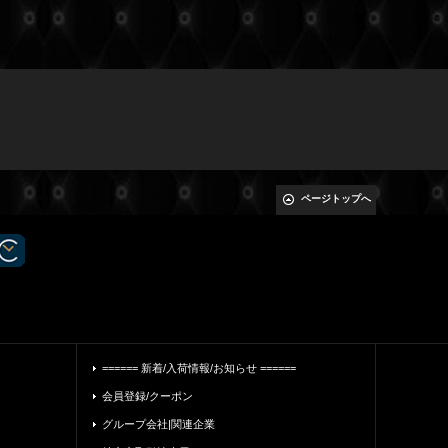
ページトップへ
====== 新着/入荷情報/お知らせ ======
会員登録/クーポン
グループ会社|関連企業