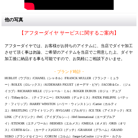
他の写真
【アフターダイヤ サービスに関するご案内】
アフターダイヤでは、お客様がお持ちのアイテムに、当店でダイヤ加工
させて頂く事は勿論、ご希望のアイテムを当店でご用意した上、ダイヤ
加工後に納品する事も可能ですので、お気軽にご相談下さいませ。
・ブランド時計・
HUBLOT（ウブロ）/CHANEL（シャネル）/FRANCK MULLER（フランク・ミュラ
ー）/ROLEX（ロレックス）/AUDEMARS PIGUET（オーデマ・ピゲ）/JACOB＆Co．（ジェ
イコブ）/RICHARD MILLE（リシャール・ミル）/ROGER DUBUIS（ロジェ・デュブ
イ）/Tiffany＆Co．（ティファニー）/DUNAMIS（デュナミス）/PATEK PHILIPPE（パテッ
ク・フィリップ）/HARRY WINSTON（ハリー・ウィンストン）/Cartier（カルティ
エ）/BREITLING（ブライトリング）/BVLGARI（ブルガリ）/ICE TEK（アイステック）/ICE
LINK（アイスリンク）/IWC（アイダブルシ―）/AWI International（エーダブルア
イ）/ETENOIR（エテノワール）/HERMES（エルメス）/OMEGA（オメガ）/ORIS（オリ
ス）/CURTIS＆Co．（カーティス)/GUCCI（グッチ）/GRAHAM（グラハム）/GRAND
SEIKO（グランドセイコー）/CORUM（コルム）/Jaeger-LeCoultre（ジャガー・ルクル