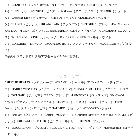
ト）/CHARRIOL（シャリオール）/CHAUMET（ショーメ）/CHOPARD（ショパー
ル）/SINN（ジン）/ZENITH（ゼニス）/TAGHeuer（タグ・ホイヤー）/TUDOR（チュード
ル）/Christian Dior（ディオール）/TISSOT（ティソ）/HAMILTON（ハミルト
ン）/PIAGET（ピアジェ）/BLANCPAIN（ブランパン）/BREGUET（ブレゲ）/Bell＆Ross（ベ
ル＆ロス）/Poiray（ポアレ）/ULYSSENARDIN（ユリス・ナルダン）/JUNGHANS（ユンハン
ス）/A LANGE＆SOHNE（ランゲ＆ゾーネ）/LOUIS VUITTON（ルイ・ヴィト
ン）/LONGINES（ロンジン）/AQUANAUTIC（アクアノウティック）/GaGamilano（ガガミラ
ノ）
※その他ブランド時計各種アフターダイヤが可能です。
・ジュエリー・
CHROME HEARTS（クロムハーツ）/CHANEL（シャネル）/Tiffany＆Co．（ティファニ
ー）/HARRY WINSTON（ハリー・ウィンストン）/FRANCK MULLER（フランク・ミュラ
ー）/BVLGARI（ブルガリ）/FRED（フレッド）/LONEONES（ロンワンズ）/VanCleef＆
Arpels（ヴァンクリーフ＆アーぺル）/HERMES（エルメス）/GUCCI（グッチ）/Justin
Davis（ジャスティンデイビス）/CHAUMET（ショーメ）/CHOPARD（ショパー
ル）/Damiani（ダミアーニ）/Cartier（カルティエ）/Christian Dior（ディオール）/PIAGET（ピ
アジェ）/BILLWALLLEATHER（ビルウォールレザー）/FENDI（フェンデ
ィ）/BOUCHERON（ブシュロン）/LOUIS VUITTON（ルイ・ヴィトン）/LoreeRodkin（ローリ
ーロドキン）