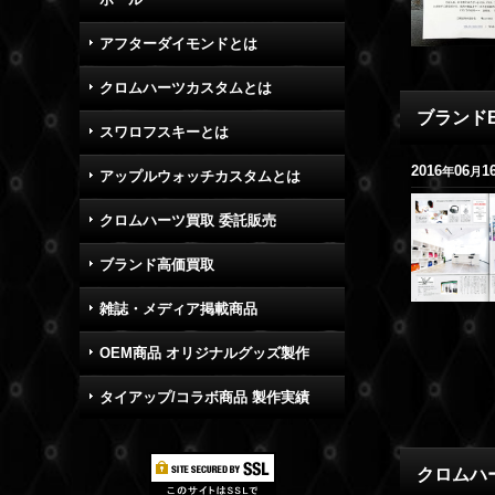
アフターダイモンドとは
クロムハーツカスタムとは
ブランドB
スワロフスキーとは
2016
06
1
年
月
アップルウォッチカスタムとは
クロムハーツ買取 委託販売
ブランド高価買取
雑誌・メディア掲載商品
OEM商品 オリジナルグッズ製作
タイアップ/コラボ商品 製作実績
クロムハー