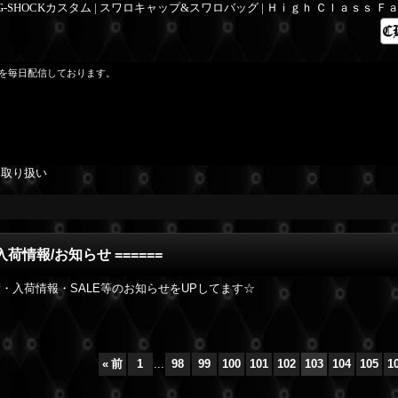
 G-SHOCKカスタム | スワロキャップ&スワロバッグ | Ｈｉｇｈ Ｃｌａｓｓ 
を毎日配信しております。
を取り扱い
/入荷情報/お知らせ ======
・入荷情報・SALE等のお知らせをUPしてます☆
«
前
1
...
98
99
100
101
102
103
104
105
1