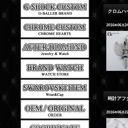
クロムハー
2016
06
2
年
月
時計アフ
2016
06
2
年
月