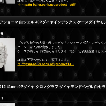
詳細は下記ページにてご覧頂けます。
⇒ http://g-baller.ocnk.net/product-list/84
アショーマ 白シェル 40Pダイヤインデックス ケースダイヤモン
3
日
ブルガリ時計の人気・希少モデル「アショーマ 40Pインデック
ヤモンドが入荷決定致しました!!
ケースの両サイドに留められたダイヤモンドが高級感溢れる大
詳細は下記ページにてご覧頂けます。
⇒ http://g-baller.ocnk.net/product/1419
J12 41mm 9Pダイヤ クロノグラフ ダイヤモンドベゼル 白セラ
1
日