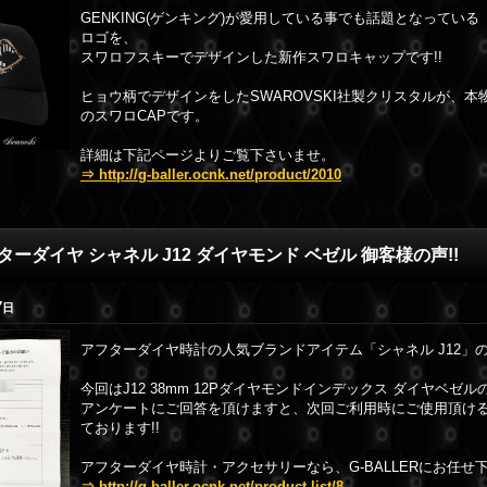
GENKING(ゲンキング)が愛用している事でも話題となっている「MA
ロゴを、
スワロフスキーでデザインした新作スワロキャップです!!
ヒョウ柄でデザインをしたSWAROVSKI社製クリスタルが、
のスワロCAPです。
詳細は下記ページよりご覧下さいませ。
⇒ http://g-baller.ocnk.net/product/2010
ターダイヤ シャネル J12 ダイヤモンド ベゼル 御客様の声!!
7
日
アフターダイヤ時計の人気ブランドアイテム「シャネル J12」
今回はJ12 38mm 12Pダイヤモンドインデックス ダイヤベゼ
アンケートにご回答を頂けますと、次回ご利用時にご使用頂け
ております!!
アフターダイヤ時計・アクセサリーなら、G-BALLERにお任せ
⇒ http://g-baller.ocnk.net/product-list/8