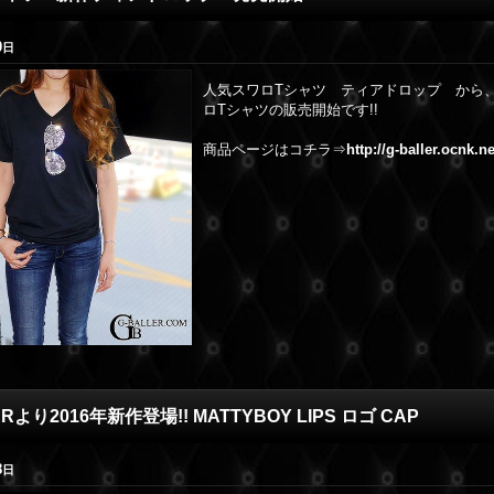
0
日
人気スワロTシャツ ティアドロップ から
ロTシャツの販売開始です!!
商品ページはコチラ⇒
http://g-baller.ocnk.n
ERより2016年新作登場!! MATTYBOY LIPS ロゴ CAP
8
日