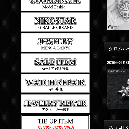
クロムハー
2016
06
2
年
月
スワロT