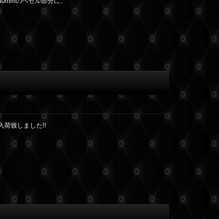
 40mmのベゼル部分に、
入荷致しました!!