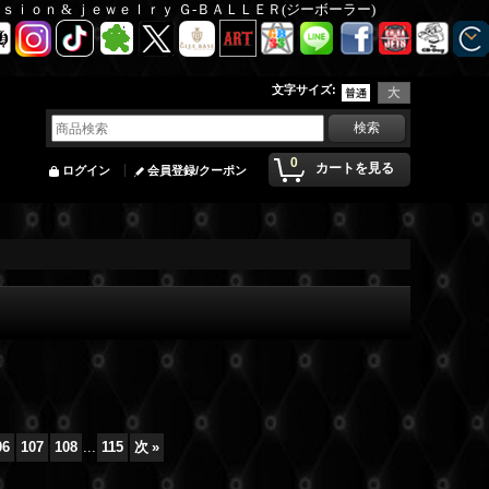
Ｆａｓｉｏｎ & ｊｅｗｅｌｒｙ Ｇ-ＢＡＬＬＥＲ(ジーボーラー)
文字サイズ
:
0
カートを見る
ログイン
会員登録/クーポン
06
107
108
...
115
次
»