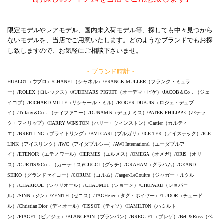
限定モデルやレアモデル、国内未入荷モデル等、探しても中々見つから
ないモデルを、当店でご用意いたします。どのようなブランドでもお探
し致しますので、お気軽にご相談下さいませ。
・ブランド時計・
HUBLOT（ウブロ）/CHANEL（シャネル）/FRANCK MULLER（フランク・ミュラ
ー）/ROLEX（ロレックス）/AUDEMARS PIGUET（オーデマ・ピゲ）/JACOB＆Co．（ジェ
イコブ）/RICHARD MILLE（リシャール・ミル）/ROGER DUBUIS（ロジェ・デュブ
イ）/Tiffany＆Co．（ティファニー）/DUNAMIS（デュナミス）/PATEK PHILIPPE（パテッ
ク・フィリップ）/HARRY WINSTON（ハリー・ウィンストン）/Cartier（カルティ
エ）/BREITLING（ブライトリング）/BVLGARI（ブルガリ）/ICE TEK（アイステック）/ICE
LINK（アイスリンク）/IWC（アイダブルシ―）/AWI International（エーダブルア
イ）/ETENOIR（エテノワール）/HERMES（エルメス）/OMEGA（オメガ）/ORIS（オリ
ス）/CURTIS＆Co．（カーティス)/GUCCI（グッチ）/GRAHAM（グラハム）/GRAND
SEIKO（グランドセイコー）/CORUM（コルム）/Jaeger-LeCoultre（ジャガー・ルクル
ト）/CHARRIOL（シャリオール）/CHAUMET（ショーメ）/CHOPARD（ショパー
ル）/SINN（ジン）/ZENITH（ゼニス）/TAGHeuer（タグ・ホイヤー）/TUDOR（チュード
ル）/Christian Dior（ディオール）/TISSOT（ティソ）/HAMILTON（ハミルト
ン）/PIAGET（ピアジェ）/BLANCPAIN（ブランパン）/BREGUET（ブレゲ）/Bell＆Ross（ベ