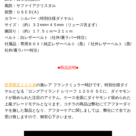
風防：サファイアクリスタル
状態：ＵＳＥＤ(Ａ)
カラー：シルバー（特別仕様ダイヤル）
サイズ：（約）３２mm×４５mm（リューズ含まず）
腕回り：（約）１７.５ｃｍ〜２１ｃｍ
ベルト：白レザーベルト（社外/裏ラバー特注）
付属品：専用ＢＯＸ / 純正レザーベルト（黒） / 社外レザーベルト（黒/
社外/裏ラバー特注）
■商品説明■
世界限定１００本
の激レア フランクミュラー時計です。特別仕様ダイ
ヤルとなる「ロングアイランド レリーフ １２００ ＳＣに、ダイヤモン
ドが留められた注目のアイテム。ケース全面にダイヤモンド留められた
上級グレードモデルとなります。コチラの商品は弊社にてアフターダイ
ヤを施した製品となり、アフターケアに関しましては、弊社にて全てお
受け致しますので、御安心下さいませ。