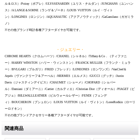
ル＆ロス）/Poiray（ポアレ）/ULYSSENARDIN（ユリス・ナルダン）/JUNGHANS（ユンハン
ス）/A LANGE＆SOHNE（ランゲ＆ゾーネ）/LOUIS VUITTON（ルイ・ヴィト
ン）/LONGINES（ロンジン）/AQUANAUTIC（アクアノウティック）/GaGamilano（ガガミラ
ノ）
※その他ブランド時計各種アフターダイヤが可能です。
・ジュエリー・
CHROME HEARTS（クロムハーツ）/CHANEL（シャネル）/Tiffany＆Co．（ティファニ
ー）/HARRY WINSTON（ハリー・ウィンストン）/FRANCK MULLER（フランク・ミュラ
ー）/BVLGARI（ブルガリ）/FRED（フレッド）/LONEONES（ロンワンズ）/VanCleef＆
Arpels（ヴァンクリーフ＆アーぺル）/HERMES（エルメス）/GUCCI（グッチ）/Justin
Davis（ジャスティンデイビス）/CHAUMET（ショーメ）/CHOPARD（ショパー
ル）/Damiani（ダミアーニ）/Cartier（カルティエ）/Christian Dior（ディオール）/PIAGET（ピ
アジェ）/BILLWALLLEATHER（ビルウォールレザー）/FENDI（フェンデ
ィ）/BOUCHERON（ブシュロン）/LOUIS VUITTON（ルイ・ヴィトン）/LoreeRodkin（ローリ
ーロドキン）
※その他ブランドアクセサリー各種アフターダイヤが可能です。
関連商品