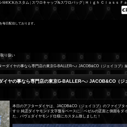
 G-SHOCKカスタム | スワロキャップ&スワロバッグ | Ｈｉｇｈ Ｃｌａｓｓ 
を毎日配信しております。
を取り扱い
ーダイヤの事なら専門店の東京G-BALLERへ♪ JACOB&CO（ジェイコブ）
イヤの事なら専門店の東京G-BALLERへ♪ JACOB&CO（
本日のアフターダイヤは、JACOB&CO（ジェイコブ）のファイブタイ
す☆ 純正ダイヤモンド文字盤をベースに、ベゼルの正面と側面をダ
た、パヴェダイヤモンド仕様にカスタム致しました！