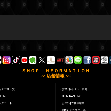
ＳＨＯＰ ＩＮＦＯＲＭＡＴＩＯＮ
>> 店舗情報 <<
カテゴリ一覧
営業日/イベント案内
ITEMS
ITEM RANKING
ングカート
お支払|ご利用案内
GBSSデコスクール