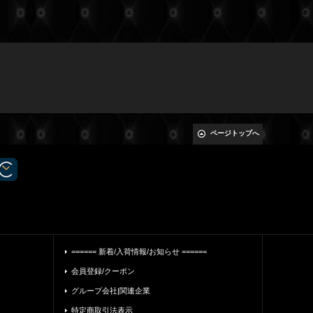
ページトップへ
====== 新着/入荷情報/お知らせ ======
会員登録/クーポン
グループ会社|関連企業
特定商取引法表示