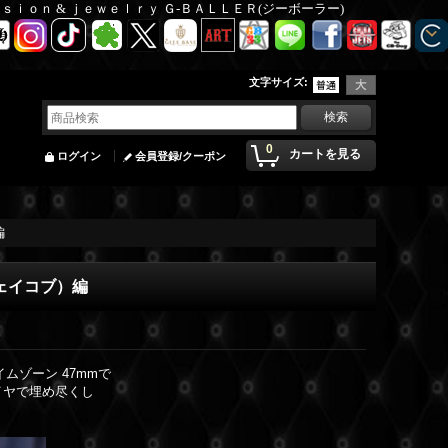
Ｆａｓｉｏｎ & ｊｅｗｅｌｒｙ Ｇ-ＢＡＬＬＥＲ(ジーボーラー)
文字サイズ
:
0
カートを見る
ログイン
会員登録/クーポン
編
ジェイコブ）編
ムゾーン 47mmで
イヤで埋め尽くし