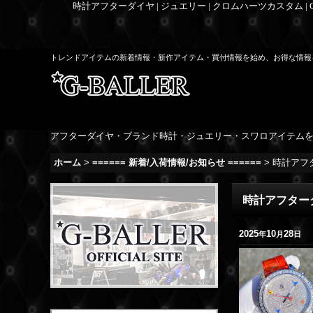
時計アフターダイヤ | ジュエリー | クロムハーツカスタム |
トレンドアイテムの新着情報・新作アイテム・買付情報を始め、お得な情報
アフターダイヤ・ブランド時計・ジュエリー・スワロアイテム
ホーム
>
====== 新着/入荷情報/お知らせ ======
>
時計アフタ
時計アフターダ
2025
10
28
年
月
日