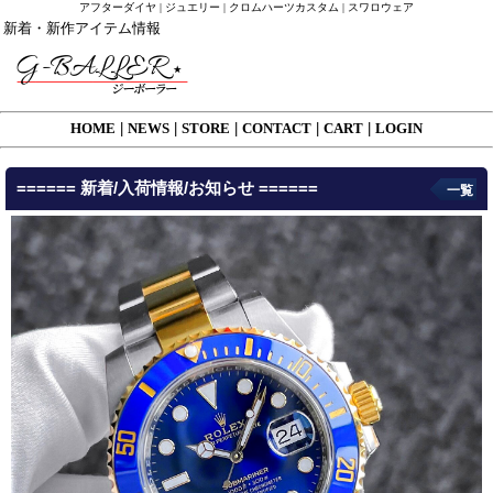
アフターダイヤ | ジュエリー | クロムハーツカスタム | スワロウェア
新着・新作アイテム情報
HOME
|
NEWS
|
STORE
|
CONTACT
|
CART
|
LOGIN
====== 新着/入荷情報/お知らせ ======
一覧