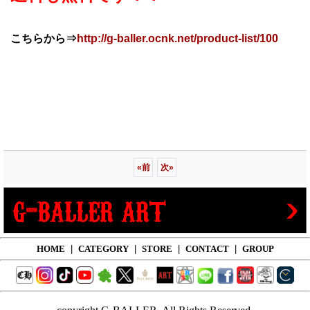
こちらから⇒
http://g-baller.ocnk.net/product-list/100
«
前
次
»
HOME
|
CATEGORY
|
STORE
|
CONTACT
|
GROUP