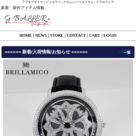
アフターダイヤ | ジュエリー | クロムハーツカスタム | スワロウェア
新着・新作アイテム情報
HOME
|
NEWS
|
STORE
|
CONTACT
|
CART
|
LOGIN
====== 新着/入荷情報/お知らせ ======
一覧