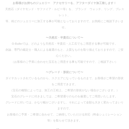
お客様がお持ちのジュエリー アクセサリーを、アフターダイヤ加工致します！
天然石（ダイヤモンド・サファイア・ルビー等）を、 ブランド ウォッチ、リング、ブレス
レット、
等、殆どのジュエリーに加工する事が可能となっておりますので、お気軽にご相談下さいま
せ。
〜天然石・半貴石について〜
G-Ballerでは、どのような天然石・半貴石・人工石でもご用意する事が可能です。
勿論、専門の鑑定士・職人による厳選のもと、上質なものを取り揃えておりますので、ご安
心ください。
（お客様のご予算に合わせた宝石をご用意する事も可能ですので、ご相談下さい）
〜グレード・形状について〜
ダイヤカットされているものから、スクエアになっているものまで、お客様がご希望の形状
をご用意できます。
（宝石の種類によっては、加工の工程上、ご希望の形状がない場合がございます。）
宝石のグレードに付きましては、ご希望通りのものを厳選してご用意いたします。
グレードに付いては、かなり幅がございますし、それによって金額も大きく変わってまいり
ますので、
お客様のご予算・ご希望に合わせて、ご納得していただける対応（料金シュミレーション
等）を取らせて頂きます。