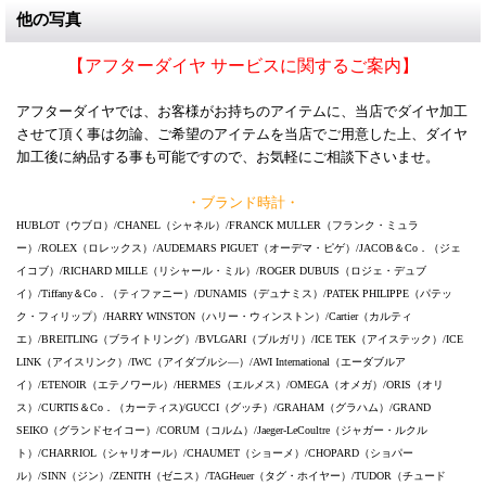
他の写真
【アフターダイヤ サービスに関するご案内】
アフターダイヤでは、お客様がお持ちのアイテムに、当店でダイヤ加工
させて頂く事は勿論、ご希望のアイテムを当店でご用意した上、ダイヤ
加工後に納品する事も可能ですので、お気軽にご相談下さいませ。
・ブランド時計・
HUBLOT（ウブロ）/CHANEL（シャネル）/FRANCK MULLER（フランク・ミュラ
ー）/ROLEX（ロレックス）/AUDEMARS PIGUET（オーデマ・ピゲ）/JACOB＆Co．（ジェ
イコブ）/RICHARD MILLE（リシャール・ミル）/ROGER DUBUIS（ロジェ・デュブ
イ）/Tiffany＆Co．（ティファニー）/DUNAMIS（デュナミス）/PATEK PHILIPPE（パテッ
ク・フィリップ）/HARRY WINSTON（ハリー・ウィンストン）/Cartier（カルティ
エ）/BREITLING（ブライトリング）/BVLGARI（ブルガリ）/ICE TEK（アイステック）/ICE
LINK（アイスリンク）/IWC（アイダブルシ―）/AWI International（エーダブルア
イ）/ETENOIR（エテノワール）/HERMES（エルメス）/OMEGA（オメガ）/ORIS（オリ
ス）/CURTIS＆Co．（カーティス)/GUCCI（グッチ）/GRAHAM（グラハム）/GRAND
SEIKO（グランドセイコー）/CORUM（コルム）/Jaeger-LeCoultre（ジャガー・ルクル
ト）/CHARRIOL（シャリオール）/CHAUMET（ショーメ）/CHOPARD（ショパー
ル）/SINN（ジン）/ZENITH（ゼニス）/TAGHeuer（タグ・ホイヤー）/TUDOR（チュード