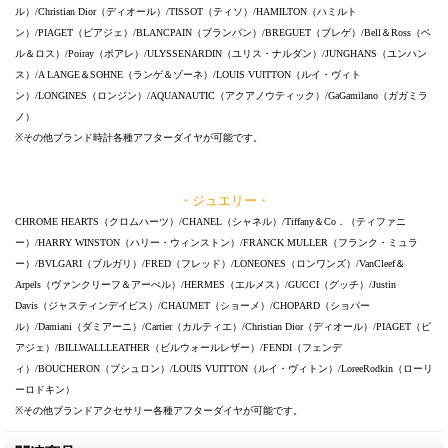
ル）/Christian Dior（ディオール）/TISSOT（ティソ）/HAMILTON（ハミルト
ン）/PIAGET（ピアジェ）/BLANCPAIN（ブランパン）/BREGUET（ブレゲ）/Bell＆Ross（ベ
ル＆ロス）/Poiray（ポアレ）/ULYSSENARDIN（ユリス・ナルダン）/JUNGHANS（ユンハン
ス）/A LANGE＆SOHNE（ランゲ＆ゾーネ）/LOUIS VUITTON（ルイ・ヴィト
ン）/LONGINES（ロンジン）/AQUANAUTIC（アクアノウティック）/GaGamilano（ガガミラ
ノ）
※その他ブランド時計各種アフターダイヤが可能です。
・ジュエリー・
CHROME HEARTS（クロムハーツ）/CHANEL（シャネル）/Tiffany＆Co．（ティファニ
ー）/HARRY WINSTON（ハリー・ウィンストン）/FRANCK MULLER（フランク・ミュラ
ー）/BVLGARI（ブルガリ）/FRED（フレッド）/LONEONES（ロンワンズ）/VanCleef＆
Arpels（ヴァンクリーフ＆アーぺル）/HERMES（エルメス）/GUCCI（グッチ）/Justin
Davis（ジャスティンデイビス）/CHAUMET（ショーメ）/CHOPARD（ショパー
ル）/Damiani（ダミアーニ）/Cartier（カルティエ）/Christian Dior（ディオール）/PIAGET（ピ
アジェ）/BILLWALLLEATHER（ビルウォールレザー）/FENDI（フェンデ
ィ）/BOUCHERON（ブシュロン）/LOUIS VUITTON（ルイ・ヴィトン）/LoreeRodkin（ローリ
ーロドキン）
※その他ブランドアクセサリー各種アフターダイヤが可能です。