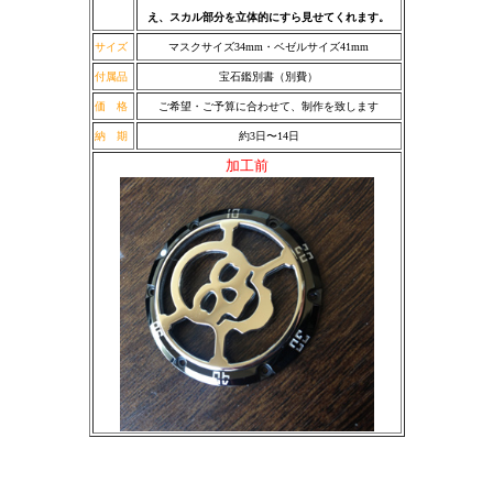
え、スカル部分を立体的にすら見せてくれます。
サイズ
マスクサイズ34mm・ベゼルサイズ41mm
付属品
宝石鑑別書（別費）
価 格
ご希望・ご予算に合わせて、
制作を致します
納 期
約3日〜14日
加工前