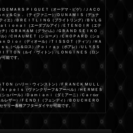
ＵＤＥＭＡＲＳ ＰＩＧＵＥＴ（オーデマ・ピゲ）/ＪＡＣＯ
ａｎｙ＆Ｃｏ．（ティファニー）/ＤＵＮＡＭＩＳ（デュナ
ルティエ）/ＢＲＥＩＴＬＩＮＧ（ブライトリング）/ＢＶＬＧ
ｎａｔｉｏｎａｌ（エーダブルアイ）/ＥＴＥＮＯＩＲ（エテ
ッチ）/ＧＲＡＨＡＭ（グラハム）/ＧＲＡＮＤ ＳＥＩＫＯ
ール）/ＣＨＡＵＭＥＴ（ショーメ）/ＣＨＯＰＡＲＤ（ショ
ａｎ Ｄｉｏｒ（ディオール）/ＴＩＳＳＯＴ（ティソ）/ＨＡ
ｏｓｓ（ベル＆ロス）/Ｐｏｉｒａｙ（ポアレ）/ＵＬＹＳＳ
ＵＩＴＴＯＮ（ルイ・ヴィトン）/ＬＯＮＧＩＮＥＳ（ロン
が可能です。
ＳＴＯＮ（ハリー・ウィンストン）/ＦＲＡＮＣＫ ＭＵＬＬ
＆Ａｒｐｅｌｓ（ヴァンクリーフ＆アーぺル）/ＨＥＲＭＥＳ
ョパール）/Ｄａｍｉａｎｉ（ダミアーニ）/Ｃａｒtier
ールレザー）/ＦＥＮＤＩ（フェンディ）/ＢＯＵＣＨＥＲＯ
クセサリー各種アフターダイヤが可能です。