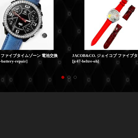
 ファイブタイムゾーン 電池交換
-battery-repair
]
[
jc47-beltre-oh
]