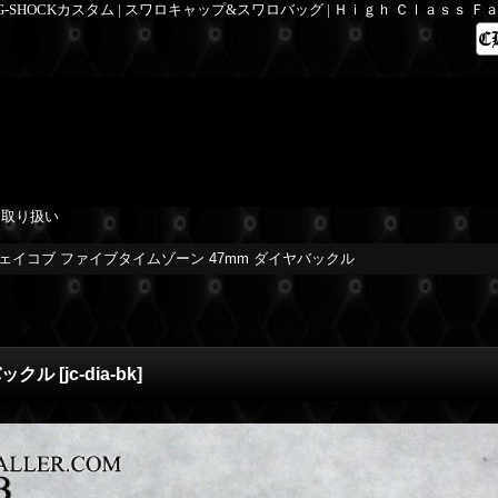
 G-SHOCKカスタム | スワロキャップ&スワロバッグ | Ｈｉｇｈ Ｃｌａｓｓ 
を取り扱い
ェイコブ ファイブタイムゾーン 47mm ダイヤバックル
バックル
[
jc-dia-bk
]