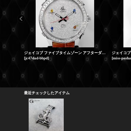
ジェイコブ ファイブタイムゾーン アフターダイヤ 47mm ベゼル バックル ダイヤ加工
ジェイコブ
[
jc47dad-bbpd
]
[
miss-pasha
最近チェックしたアイテム