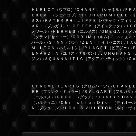
ＨＵＢＬＯＴ（ウブロ）/ＣＨＡＮＥＬ（シャネル）/ＦＲＡ
Ｂ＆Ｃｏ．（ジェイコブ）/ＲＩＣＨＡＲＤ ＭＩＬＬＥ（
ミス）/ＰＡＴＥＫ ＰＨＩＬＩＰＰＥ（パテック・フィリッ
ＡＲＩ（ブルガリ）/ＩＣＥ ＴＥＫ（アイステック）/ＩＣ
ノワール）/ＨＥＲＭＥＳ（エルメス）/ＯＭＥＧＡ（オメガ
（グランドセイコー）/ＣＯＲＵＭ（コルム）/Ｊａｅｇｅ
パール）/ＳＩＮＮ（ジン）/ＺＥＮＩＴＨ（ゼニス）/ＴＡ
ＭＩＬＴＯＮ（ハミルトン）/ＰＩＡＧＥＴ（ピアジェ）/
ＥＮＡＲＤＩＮ（ユリス・ナルダン）/ＪＵＮＧＨＡＮＳ（
ジン）/ＡＱＵＡＮＡＵＴＩＣ（アクアノウティック）/Ｇ
ＣＨＲＯＭＥ ＨＥＡＲＴＳ（クロムハーツ）/ＣＨＡＮＥＬ
ＥＲ（フランク・ミュラー）/ＢＶＬＧＡＲＩ（ブルガリ）
（エルメス）/ＧＵＣＣＩ（グッチ）/Ｊｕｓｔｉｎ Ｄａｖ
（カルティエ）/Ｃｈｒｉｓｔｉａｎ Ｄｉｏｒ（ディオー
Ｎ（ブシュロン）/ＬＯＵＩＳ ＶＵＩＴＴＯＮ（ルイ・ヴ