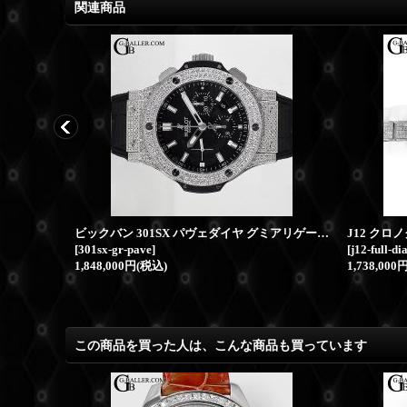
関連商品
DUNAMIS デュナミス スパルタン SP-S2 シェルダイヤ盤
ビックバン 301SX パヴェダイヤ グミアリゲーター
[
301sx-gr-pave
]
[
j12-full-di
1,848,000円
(税込)
1,738,000
この商品を買った人は、こんな商品も買っています