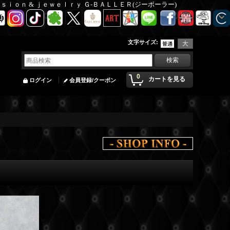
Ｆａｓｉｏｎ & ｊｅｗｅｌｒｙ Ｇ-ＢＡＬＬＥＲ(ジーボーラー)
文字サイズ
:
0
カートを見る
ログイン
会員登録/クーポン