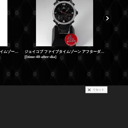
JACOB&CO. ジェイコブ ファイブタイムゾーン 47mm ベルト交換 オーバーホール
ジェイコブ ファイブタイムゾーン アフターダイヤベゼル 40mm
[
5time-40-after-dia
]
[
jc-5time-p
リセット