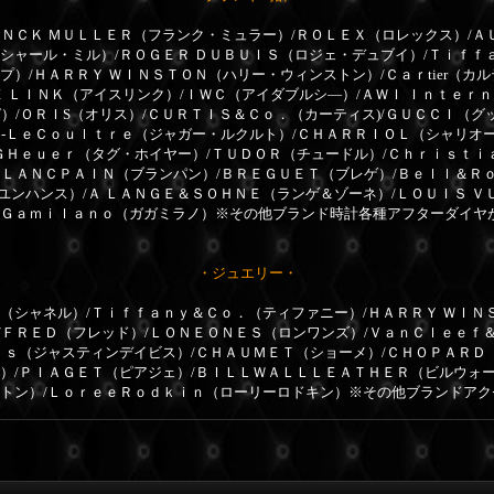
ＮＣＫ ＭＵＬＬＥＲ（フランク・ミュラー）/ＲＯＬＥＸ（ロレックス）/Ａ
リシャール・ミル）/ＲＯＧＥＲ ＤＵＢＵＩＳ（ロジェ・デュブイ）/Ｔｉｆｆ
プ）/ＨＡＲＲＹ ＷＩＮＳＴＯＮ（ハリー・ウィンストン）/Ｃａｒtier（カ
Ｅ ＬＩＮＫ（アイスリンク）/ＩＷＣ（アイダブルシ―）/ＡＷＩ Ｉｎｔｅｒ
）/ＯＲＩS（オリス）/ＣＵＲＴＩＳ＆Ｃｏ．（カーティス)/ＧＵＣＣＩ（グ
ｒ-ＬｅＣｏｕｌｔｒｅ（ジャガー・ルクルト）/ＣＨＡＲＲＩＯＬ（シャリオ
ＧＨｅｕｅｒ（タグ・ホイヤー）/ＴＵＤＯＲ（チュードル）/Ｃｈｒｉｓｔｉ
ＢＬＡＮＣＰＡＩＮ（ブランパン）/ＢＲＥＧＵＥＴ（ブレゲ）/Ｂｅｌｌ＆Ｒ
ユンハンス）/Ａ ＬＡＮＧＥ＆ＳＯＨＮＥ（ランゲ＆ゾーネ）/ＬＯＵＩＳ Ｖ
ａＧａｍｉｌａｎｏ（ガガミラノ）※その他ブランド時計各種アフターダイヤ
・ジュエリー・
（シャネル）/Ｔｉｆｆａｎｙ＆Ｃｏ．（ティファニー）/ＨＡＲＲＹ ＷＩＮ
/ＦＲＥＤ（フレッド）/ＬＯＮＥＯＮＥＳ（ロンワンズ）/ＶａｎＣｌｅｅｆ
ｉｓ（ジャスティンデイビス）/ＣＨＡＵＭＥＴ（ショーメ）/ＣＨＯＰＡＲＤ（シ
ル）/ＰＩＡＧＥＴ（ピアジェ）/ＢＩＬＬＷＡＬＬＬＥＡＴＨＥＲ（ビルウォ
ィトン）/ＬｏｒｅｅＲｏｄｋｉｎ（ローリーロドキン）※その他ブランドア