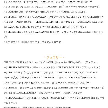
ト）/CHARRIOL（シャリオール）/CHAUMET（ショーメ）/CHOPARD（ショパー
ル）/SINN（ジン）/ZENITH（ゼニス）/TAGHeuer（タグ・ホイヤー）/TUDOR（チュード
ル）/Christian Dior（ディオール）/TISSOT（ティソ）/HAMILTON（ハミルト
ン）/PIAGET（ピアジェ）/BLANCPAIN（ブランパン）/BREGUET（ブレゲ）/Bell＆Ross（ベ
ル＆ロス）/Poiray（ポアレ）/ULYSSENARDIN（ユリス・ナルダン）/JUNGHANS（ユンハン
ス）/A LANGE＆SOHNE（ランゲ＆ゾーネ）/LOUIS VUITTON（ルイ・ヴィト
ン）/LONGINES（ロンジン）/AQUANAUTIC（アクアノウティック）/GaGamilano（ガガミラ
ノ）
※その他ブランド時計各種アフターダイヤが可能です。
・ジュエリー・
CHROME HEARTS（クロムハーツ）/CHANEL（シャネル）/Tiffany＆Co．（ティファニ
ー）/HARRY WINSTON（ハリー・ウィンストン）/FRANCK MULLER（フランク・ミュラ
ー）/BVLGARI（ブルガリ）/FRED（フレッド）/LONEONES（ロンワンズ）/VanCleef＆
Arpels（ヴァンクリーフ＆アーぺル）/HERMES（エルメス）/GUCCI（グッチ）/Justin
Davis（ジャスティンデイビス）/CHAUMET（ショーメ）/CHOPARD（ショパー
ル）/Damiani（ダミアーニ）/Cartier（カルティエ）/Christian Dior（ディオール）/PIAGET（ピ
アジェ）/BILLWALLLEATHER（ビルウォールレザー）/FENDI（フェンデ
ィ）/BOUCHERON（ブシュロン）/LOUIS VUITTON（ルイ・ヴィトン）/LoreeRodkin（ローリ
ーロドキン）
※その他ブランドアクセサリー各種アフターダイヤが可能です。