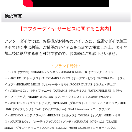
他の写真
【アフターダイヤ サービスに関するご案内】
アフターダイヤでは、お客様がお持ちのアイテムに、当店でダイヤ加工
させて頂く事は勿論、ご希望のアイテムを当店でご用意した上、ダイヤ
加工後に納品する事も可能ですので、お気軽にご相談下さいませ。
・ブランド時計・
HUBLOT（ウブロ）/CHANEL（シャネル）/FRANCK MULLER（フランク・ミュラ
ー）/ROLEX（ロレックス）/AUDEMARS PIGUET（オーデマ・ピゲ）/JACOB＆Co．（ジェ
イコブ）/RICHARD MILLE（リシャール・ミル）/ROGER DUBUIS（ロジェ・デュブ
イ）/Tiffany＆Co．（ティファニー）/DUNAMIS（デュナミス）/PATEK PHILIPPE（パテッ
ク・フィリップ）/HARRY WINSTON（ハリー・ウィンストン）/Cartier（カルティ
エ）/BREITLING（ブライトリング）/BVLGARI（ブルガリ）/ICE TEK（アイステック）/ICE
LINK（アイスリンク）/IWC（アイダブルシ―）/AWI International（エーダブルア
イ）/ETENOIR（エテノワール）/HERMES（エルメス）/OMEGA（オメガ）/ORIS（オリ
ス）/CURTIS＆Co．（カーティス)/GUCCI（グッチ）/GRAHAM（グラハム）/GRAND
SEIKO（グランドセイコー）/CORUM（コルム）/Jaeger-LeCoultre（ジャガー・ルクル