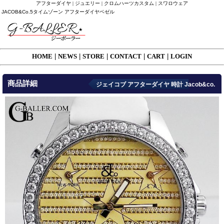
アフターダイヤ | ジュエリー | クロムハーツカスタム | スワロウェア
JACOB&Co.5タイムゾーン アフターダイヤベゼル
HOME
|
NEWS
|
STORE
|
CONTACT
|
CART
|
LOGIN
商品詳細
ジェイコブ アフターダイヤ 時計 Jacob&co.