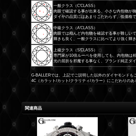
一般クラス（C'CLASS）
肉眼で確認する事が出来る、小さな内包物が
ダイヤの品質にはあまりこだわらず、低価格
中級クラス（A'CLASS）
肉眼では殆んど内包物を確認する事が難しいで
輝きも良く、一般クラスに比べてより強く輝
上級クラス（S'CLASS）
専門家が10倍ルーペを使用しても、内包物は
光の屈折を邪魔する事なく、ブランド純正ダ
G-BALLERでは、上記でご説明した以外のダイヤモンド
4C（カラット/カット/クラリティ/カラー）にこだわりの
関連商品