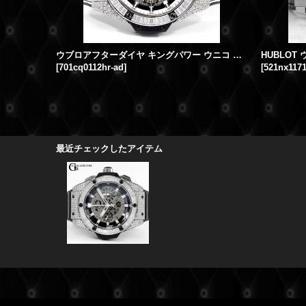
ウブロアフターダイヤ キングパワー ウニコ ブラック アンド ホワイト 時計 アフターダイヤ
[
701cq0112hr-ad
]
[
521nx1171
最近チェックしたアイテム