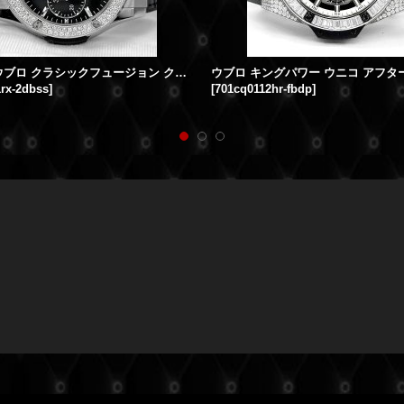
HUBLOT ウブロ クラシックフュージョン クロノグラフ チタニウム 45mm アフターダイヤ ダイヤベゼル製作 521.NX.1171.RX
rx-2dbss
]
[
701cq0112hr-fbdp
]