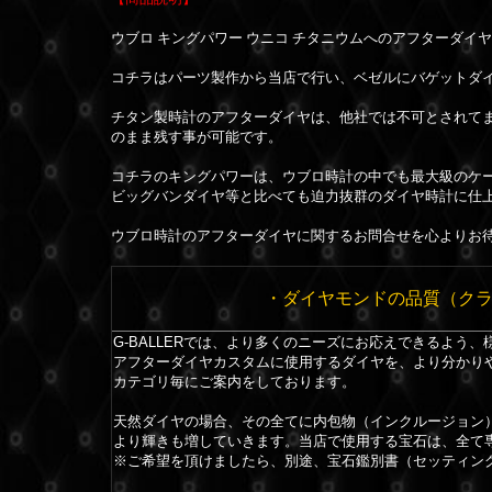
ウブロ キングパワー ウニコ チタニウムへのアフターダイ
コチラはパーツ製作から当店で行い、ベゼルにバゲットダ
チタン製時計のアフターダイヤは、他社では不可とされて
のまま残す事が可能です。
コチラのキングパワーは、ウブロ時計の中でも最大級のケ
ビッグバンダイヤ等と比べても迫力抜群のダイヤ時計に仕
ウブロ時計のアフターダイヤに関するお問合せを心よりお
・ダイヤモンドの品質（ク
G-BALLERでは、より多くのニーズにお応えできるよう
アフターダイヤカスタムに使用するダイヤを、より分かり
カテゴリ毎にご案内をしております。
天然ダイヤの場合、その全てに内包物（インクルージョン
より輝きも増していきます。当店で使用する宝石は、全て
※ご希望を頂けましたら、別途、宝石鑑別書（セッティン