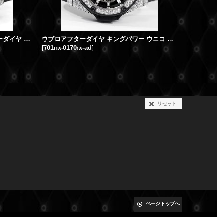
ウブロ キングパワー ウニコ アフターダイヤ バゲットダイヤベゼル パヴェダイヤケース パーツ製作 701.CQ.0112.HR
ウブロアフターダイヤ キングパワー ウニコ チタニウム 時計 アフターダイヤ
[
701nx-0170rx-ad
]
[
411nx117
リセット
ページトップへ