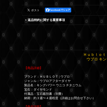
Facebookでシェア
返品特約に関する重要事項
Ｈｕｂｌｏｔ
ウブロ キン
【商品詳細】
ブランド：ＨＵＢＬＯＴ | ウブロ
ジャンル：ウブロアフターダイヤ
製品名：キングパワー ウニコ チタニウム
宝石：ダイヤモンド
付属品：宝石鑑別書（別費）
納期：約３週〜４週程度（詳細はお問合せ下さい）
【商品説明】