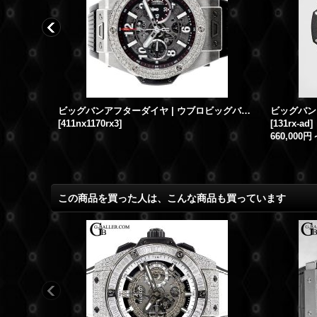
ウブロアフターダイヤ | ビッグバン ウニコ キングゴールド ベゼルダイヤ 411.OX.1180.RX HUBLOT時計
ビッグバンアフターダイヤ | ウブロビッグバン ウニコ チタニウム ベゼルダイヤ 411.NX.1170.RX HUBLOT時計
[
411nx1170rx3
]
[
131rx-ad
]
660,000円
この商品を買った人は、こんな商品も買っています