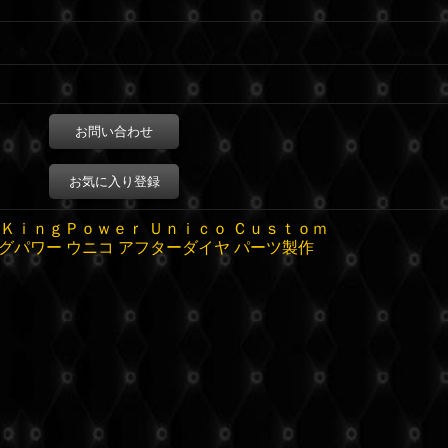
お問い合わせ
お気に入り登録
 ＫｉｎｇＰｏｗｅｒ Ｕｎｉｃｏ Ｃｕｓｔｏｍ
グパワー ウニコ アフターダイヤ パーツ製作