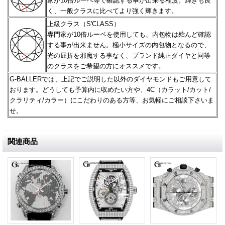
家が10倍ルーペ等で確認する事が出来る程度。
輝きも良
く、一般クラスに比べてより強く輝きます。
上級クラス（S'CLASS）
専門家が10倍ルーペを使用しても、内包物は殆んど確認
する事が出来ません。極小サイズの内包物となるので、
光の屈折を邪魔する事なく、ブランド純正ダイヤと同等
のクラスをご希望の方にオススメです。
G-BALLERでは、上記でご説明した以外のダイヤモンドもご用意して
おります。どうしても予算内に収めたい方や、
4C（カラット/カット/
クラリティ/カラー）にこだわりのある方等、お気軽にご相談下さいま
せ。
関連商品