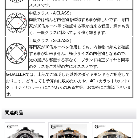
ススメです。
中級クラス（A'CLASS）
肉眼では殆んど内包物を確認する事が難しいです。専門
家が10倍ルーペ等で確認する事が出来る程度。
輝きも良
く、一般クラスに比べてより強く輝きます。
上級クラス（S'CLASS）
専門家が10倍ルーペを使用しても、内包物は殆んど確認
する事が出来ません。極小サイズの内包物となるので、
光の屈折を邪魔する事なく、ブランド純正ダイヤと同等
のクラスをご希望の方にオススメです。
G-BALLERでは、上記でご説明した以外のダイヤモンドもご用意して
おります。どうしても予算内に収めたい方や、
4C（カラット/カット/
クラリティ/カラー）にこだわりのある方等、お気軽にご相談下さいま
せ。
関連商品