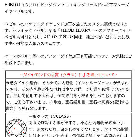
HUBLOT（ウブロ）ビッグバンウニコ キングゴールドへのアフターダ
イヤベゼルです。
ベゼルへのバゲットダイヤモンド加工を施したカスタム実績となりま
す。セラミックベゼルとなる「411.OM.1180.RX」へのアフターダイヤ
ベゼルも可能となり、411.OX.1180.RX同様、純正ベゼルはお手元に残
す事が可能な人気カスタムです。
ケースやベルト等へのアフターダイヤ加工も可能ですので、お気軽にご
相談下さいませ。
・ダイヤモンドの品質（クラス）による違いについて・
天然ダイヤの場合、その全てに内包物（インクルージョン）が含まれ
ており、その内包物が少なければ少ない程、
より輝きも増していきま
す。当店で使用する宝石は、全て専門家が検査を行っておりますの
で、ご安心下さいませ。
※別途、宝石鑑別書（宝石の真贋を鑑別する
書類）も発行致します。
一般クラス（C'CLASS）
肉眼で確認する事が出来る、小さな内包物が御座いま
す。※大粒な程、確認しやすくなります。
ダイヤの品質
にはあまりこだわらず、低価格で加工をご希望の方にオ