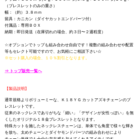
（ブレスレットのみの重さ）
幅：（約）３.８ｍｍ
留具：カニカン（ダイヤカットエンドパーツ付）
付属品：専用ＢＯＸ
納期：即日発送（在庫切れの場合、約３日〜２週程度）
☆オプションでトップも組み合わせ自由です！複数の組み合わせや配置
等もセレクト可能ですので、お気軽にご相談下さい☆
※セット購入の場合、１０％割引となります。
⇒ トップ販売一覧へ
【製品説明】
通常規格よりボリューミーな、Ｋ１８ＹＧ カットアズキチェーンのブ
レスレットです。
従来のネックレスでありがちな「細い」「デザインが女性っぽい」を無
くしたオリジナル１８金ブレスレットとなります。
特殊カットを施したネックレスチェーンは、単体でも角度で様々な輝き
を放ち、太めチェーンとダイヤモンドパーツの組み合わせにより
チェーン単体でも十分な存在感を与えてくれるアイテムです。