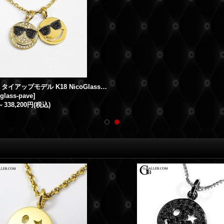
イルマニア タイアップモデル K18 NicoGlasses パヴェダイヤ
oglass-pave
]
～
338,200円
(税込)