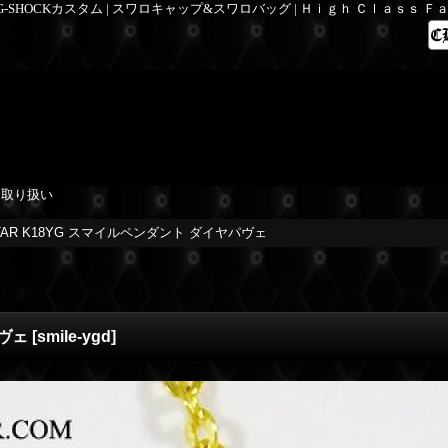
 G-SHOCKカスタム | スワロキャップ&スワロバッグ | Ｈｉｇｈ Ｃｌａｓｓ 
を取り扱い
STAR K18YG スマイルペンダント ダイヤパヴェ
パヴェ
[
smile-ygd
]