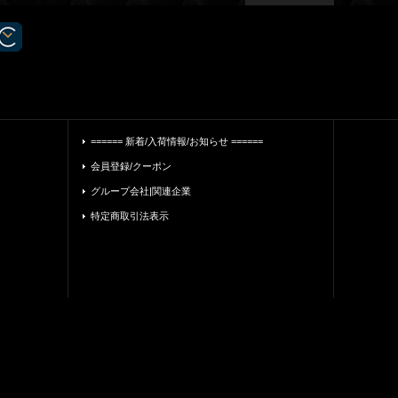
====== 新着/入荷情報/お知らせ ======
会員登録/クーポン
グループ会社|関連企業
特定商取引法表示