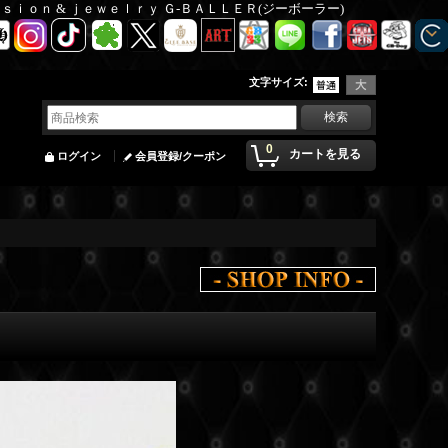
Ｆａｓｉｏｎ & ｊｅｗｅｌｒｙ Ｇ-ＢＡＬＬＥＲ(ジーボーラー)
文字サイズ
:
0
カートを見る
ログイン
会員登録/クーポン