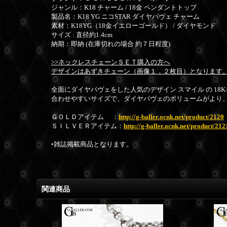
ジャンル：K18 チャーム / 18金 ペンダントトップ
製品名：K18 YG
ニコSTAR ダイヤパヴェ チャーム
素材：K18YG（18金イエローゴールド） / ダイヤモンド
サイズ : 直径約1.4cm
納期：即納 (在庫切れの場合 約７日程度)
>>ネックレスチェーンＳＥＴ購入の方へ
デザインはあずきチェーン（画像１，２枚目）となります
全面にダイヤパヴェをした人気のデザイン スマイル の 18
合わせやすいサイズで、ダイヤパヴェのボリュームがより
ＧＯＬＤアイテム ：
http://g-baller.ocnk.net/product/2120
ＳＩＬＶＥＲアイテム：
http://g-baller.ocnk.net/product/212
•雑誌掲載商品となります。
関連商品